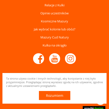
Relacje z Kulki
Opinie uczestników
Kosmiczne Mazury
Jak wybrać kolonie lub obóz?
Mazury Cud Natury
Kulka na okrągło
Ta strona używa cookie i innych technologii, aby korzystanie z niej było
© Ośrodek Wypoczynkowy Kulka na Mazurach 2026
przyjemniejsze. Przeglądając stronę wyrażasz zgodę na ich używanie, zgodnie
z aktualnymi ustawieniami przeglądarki.
Polityka prywatności
Rozumiem
Mapa witryny