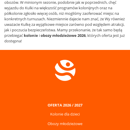
obozów. W minionym sezonie, podobnie jak w poprzednich, chęć
wyjazdu do Kulki na większość programów kolonijnych oraz na
półkolonie zgłosiło więcej osób, niż mogliśmy zaoferować miejsc na
konkretnych turnusach. Niezmiennie dajecie nam znać, że Wy również
uważacie Kulkę za wyjątkowe miejsce zarówno pod względem atrakcji,
jak i poczucia bezpieczeństwa. Mamy przekonanie, że tak samo będą
przebiegać
kolonie
i
obozy młodzieżowe 2026
, których oferta jest już
dostępna!
OFERTA 2026 / 2027
Kolonie dla dzieci
Obozy młodzieżowe