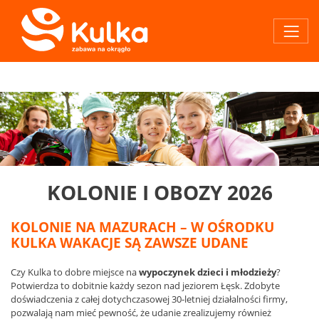
KOLONIE I OBOZY 2026
KOLONIE NA MAZURACH – W OŚRODKU
KULKA WAKACJE SĄ ZAWSZE UDANE
Czy Kulka to dobre miejsce na
wypoczynek dzieci i młodzieży
?
Potwierdza to dobitnie każdy sezon nad jeziorem Łęsk. Zdobyte
doświadczenia z całej dotychczasowej 30-letniej działalności firmy,
pozwalają nam mieć pewność, że udanie zrealizujemy również