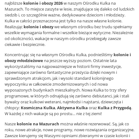
najbliższe
kolonie i obozy 2026
w naszym Ośrodku Kulka na
Mazurach. To miejsce zaszyte w lesie, znajdujące się daleko od ludzkich
siedzib i, co szczególnie ważne, dedykowane dzieciom i młodzieży.
Kulka w całości przeznaczona jest tylko na nasze własne kolonie.
Realizując
kolonie i obozy
we własnym ośrodku bez trudu spełniamy
wszelkie wymagania formalne i wszelkie bieżące wytyczne. Niezależnie
od okoliczności, wakacje w naszym ośrodku przebiegały zawsze
ciekawie i bezpiecznie.
Koncentrując się na własnym Ośrodku Kulka, podnieśliśmy
kolonie i
obozy młodzieżowe
na jeszcze wyższy poziom. Ostatnie lata
wykorzystaliśmy na najpoważniejsze w historii firmy inwestycje,
zapewniające zarówno fantastyczne przeżycia dzięki nowym i
sprawdzonym atrakcjom, jak i wysoki standard kolonijnego
wypoczynku w całkowicie zmodernizowanych i od nowa
wyposażonych budynkach mieszkalnych. Nowa Kulka to trzy sfery
programowe, w których odnajdują się zarówno debiutanci, jak i stali
bywalcy oraz kulkowi weterani, najmłodsi i najstarsi, dziewczęta i
chłopcy:
Kosmiczna Kulka
,
Aktywna Kulka
oraz
Kulka z Przygodą
.
W każdej z nich wakacje są po prostu… nie z tej ziemi!
Nasze
kolonie na Mazurach
można właśnie rezerwować. Są, jak co
roku, nowe atrakcje, nowe programy, nowe rozwiązania organizacyjne.
Zawsze kierujemy się Waszymi opiniami zbieranymi w czasie kolonii i