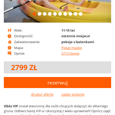
Wiek:
11-15 lat
Dostępność:
ostatnie miejsca!
Zakwaterowanie:
pokoje z łazienkami
Mapa:
Pokaż mapkę
Opinie:
2713 Opinie
2799 ZŁ
rezerwuj
drukuj ofertę
Obóz VIP
został stworzony dla osób chcących dołączyć do elitarnego
grona. Odbierz kartę VIP-a i skorzystaj z wielu uprawnień! Oprócz zajęć