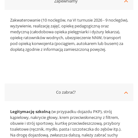
Zapewniamy
Zakwaterowanie (10 noclegów, na VI turnusie 2026 - 9 noclegów),
wyżywienie, realizację zajęć, opiekę pedagogiczną oraz
medyczną (całodobowa opieka pielęgniarki i dyżury lekarza),
opiekę ratowników wodnych, ubezpieczenie NNW, transport
pod opieką konwojenta (pociągiem, autokarem lub busem) za
dopłatą zgodnie z informacją zamieszczoną powyżej.
Co zabrać?
Legitymację szkolną
(w przypadku dojazdu PKP), strój
kąpielowy, nakrycie głowy, krem przeciwsłoneczny z filtrem,
obuwie i strój sportowy, kurtkę przeciwdeszczową, przybory
toaletowe (ręcznik, mydło, pasta i szczoteczka do zębów itp.).
Na drogę dojazdową, zwłaszcza dalszą, należy zabrać suchy