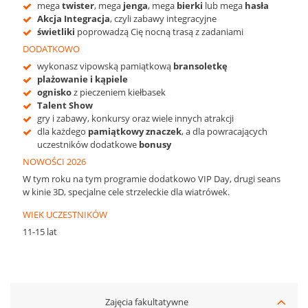
mega
twister
, mega
jenga
, mega
bierki
lub mega
hasła
Akcja Integracja
, czyli zabawy integracyjne
świetliki
poprowadzą Cię nocną trasą z zadaniami
DODATKOWO
wykonasz vipowską pamiątkową
bransoletkę
plażowanie i kąpiele
ognisko
z pieczeniem kiełbasek
Talent Show
gry i zabawy, konkursy oraz wiele innych atrakcji
dla każdego
pamiątkowy znaczek
, a dla powracających
uczestników dodatkowe
bonusy
NOWOŚCI 2026
W tym roku na tym programie dodatkowo VIP Day, drugi seans
w kinie 3D, specjalne cele strzeleckie dla wiatrówek.
WIEK UCZESTNIKÓW
11-15 lat
Zajęcia fakultatywne