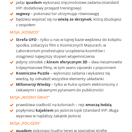
jadąc
quadem
wykonasz zręcznościowe zadania (standard
VIP: dodatkowy przejazd treningowy)
segway
– pokonasz tor utrzymując równowagę
będziesz wspinać się na
wieżę ze skrzynek
, którą zbudujesz
z zespołem
MISJA „KOSMOS”
Strefa UFO
– tylko u nas w tajnej bazie wejdziesz do kokpitu
spodka, zobaczysz film o Kosmicznych Mazurach, w
Laboratorium przetestujesz urządzenia kosmitów i
osiągniesz najwyższy stopień wtajemniczenia
jedyny ośrodek z
kinem sferycznym 3D
– dwa niesamowite
trójwymiarowe filmy, w tym seans vipowski z popcornem
Kosmiczne Puzzle
– wykonasz zadania i wykażesz się
wiedzą, by odnaleźć wszystkie elementy układanki
Milionerzy Wiedzy
– tylko w Kulce system elektroniczny z
ciekawymi i zabawnymi pytaniami do publiczności
MISJA „WODNY ŚWIAT”
prawdziwa rzadkość na koloniach – rejs
smoczą
łodzią
popłyniesz
kajakiem
po jeziorze Łęsk (standard VIP: długa
wyprawa w najdalszy zakątek jeziora)
MISJA „POLIGON”
quadem
pokonasz trudny teren w specjalnej strefie