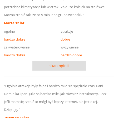
potzrebna klimatyzacja lub wiatrak . Za dużo kolejek na stołówce .
Mozna zrobić tak ,że co 5 min inna grupa wchodzi. ”
Marta 12 lat
ogólne
atrakcje
bardzo dobre
dobre
zakwaterowanie
wyżywienie
bardzo dobre
bardzo dobre
skan opinii
“Ogólnie atrakcje były fajne i bardzo miło się spędzało czas. Pani
Dominika i pani Julia są bardzo miłe, jak również instruktorzy. Lecz
jeśli mam się czepić to mógł być lepszy internet, ale jest okej.
Dziękuję. ”
Zuzanna 13 lat