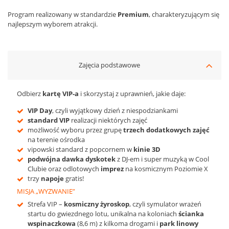
Program realizowany w standardzie
Premium
, charakteryzującym się
najlepszym wyborem atrakcji.
Zajęcia podstawowe
Odbierz
kartę VIP-a
i skorzystaj z uprawnień, jakie daje:
VIP Day
, czyli
wyjątkowy dzień z niespodziankami
standard VIP
realizacji niektórych zajęć
możliwość wyboru przez grupę
trzech dodatkowych zajęć
na terenie ośrodka
vipowski standard z popcornem w
kinie 3D
podwójna dawka dyskotek
z DJ-em i super muzyką w Cool
Clubie oraz odlotowych
imprez
na kosmicznym Poziomie X
trzy
napoje
gratis!
MISJA „WYZWANIE”
Strefa VIP –
kosmiczny żyroskop
, czyli symulator wrażeń
startu do gwiezdnego lotu, unikalna na koloniach
ścianka
wspinaczkowa
(8,6 m) z kilkoma drogami i
park linowy