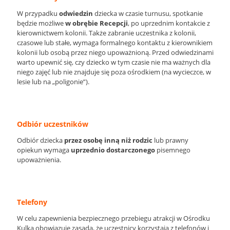
W przypadku
odwiedzin
dziecka w czasie turnusu, spotkanie
będzie możliwe
w obrębie Recepcji
, po uprzednim kontakcie z
kierownictwem kolonii. Także zabranie uczestnika z kolonii,
czasowe lub stałe, wymaga formalnego kontaktu z kierownikiem
kolonii lub osobą przez niego upoważnioną. Przed odwiedzinami
warto upewnić się, czy dziecko w tym czasie nie ma ważnych dla
niego zajęć lub nie znajduje się poza ośrodkiem (na wycieczce, w
lesie lub na „poligonie”).
Odbiór uczestników
Odbiór dziecka
przez osobę inną niż rodzic
lub prawny
opiekun wymaga
uprzednio dostarczonego
pisemnego
upoważnienia.
Telefony
W celu zapewnienia bezpiecznego przebiegu atrakcji w Ośrodku
Kulka obowiązuje zasada, że uczestnicy korzystają z telefonów i