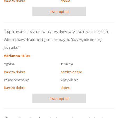
bardzo dobre
dobre
skan opinii
“Super instruktorzy, ratownicy i wychowawcy oraz reszta personelu.
Wiele ciekawych atrakcji i gier terenowych. Duży wybór dobrego
jedzenia. ”
Adrianna 13 lat
ogólne
atrakcje
bardzo dobre
bardzo dobre
zakwaterowanie
wyżywienie
bardzo dobre
dobre
skan opinii