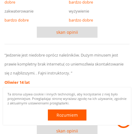
dobre
bardzo dobre
zakwaterowanie
wyżywienie
bardzo dobre
bardzo dobre
skan opinii
“Jedzenie jest niedobre oprócz naleśników. Dużym minusem jest
prawie kompletny brak internetu( co uniemozliwia skontaktowanie
się z najblizszymi. . Fajni instruktorzy. ”
Oliwier 14 lat
ogólne
atrakcje
Ta strona używa cookie i innych technologii, aby korzystanie z niej było
przyjemniejsze. Przeglądając stronę wyrażasz zgodę na ich używanie, zgodnie
dobre
dobre
z aktualnymi ustawieniami przeglądarki.
zakwaterowanie
wyżywienie
Rozumiem
złe
złe
skan opinii