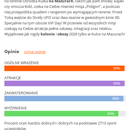
na terenie Ośrodka Kulka
na Mazurach
, takich jak park linowy, kajaki
czy smocza łódź, czeka na Ciebie również misja „Poligon”, a podczas
niej przejażdżka quadem i rangerem po wymagającym terenie. Przed
Tobą wejście do Strefy UFO oraz dwa seanse w gwiezdnym kinie 3D.
Specjalnie na tym obozie VIP Day! W przerwie od wszystkich misji
czekają na Ciebie atrakcje pełne zabawy, integracji oraz relaksu.
Wyjątkowe jak nigdy
kolonie
i
obozy
2026 tylko w Kulce na Mazurach!
Opinie
czytaj opinie
OGÓLNE WRAŻENIE
99%
ATRAKCJE
99%
ZAKWATEROWANIE
98%
WYŻYWIENIE
94%
Procent ocen bardzo dobrych i dobrych na podstawie 2713 opinii
uczestników