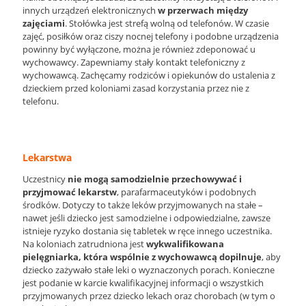
innych urządzeń elektronicznych
w przerwach między
zajęciami
. Stołówka jest strefą wolną od telefonów. W czasie
zajęć, posiłków oraz ciszy nocnej telefony i podobne urządzenia
powinny być wyłączone, można je również zdeponować u
wychowawcy. Zapewniamy stały kontakt telefoniczny z
wychowawcą. Zachęcamy rodziców i opiekunów do ustalenia z
dzieckiem przed koloniami zasad korzystania przez nie z
telefonu.
Lekarstwa
Uczestnicy
nie mogą samodzielnie przechowywać i
przyjmować lekarstw
, parafarmaceutyków i podobnych
środków. Dotyczy to także leków przyjmowanych na stałe –
nawet jeśli dziecko jest samodzielne i odpowiedzialne, zawsze
istnieje ryzyko dostania się tabletek w ręce innego uczestnika.
Na koloniach zatrudniona jest
wykwalifikowana
pielęgniarka, która wspólnie z wychowawcą dopilnuje
, aby
dziecko zażywało stałe leki o wyznaczonych porach. Konieczne
jest podanie w karcie kwalifikacyjnej informacji o wszystkich
przyjmowanych przez dziecko lekach oraz chorobach (w tym o