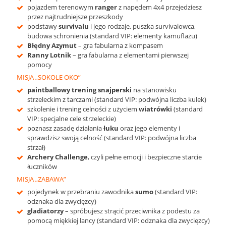
pojazdem terenowym
ranger
z napędem 4x4 przejedziesz
przez najtrudniejsze przeszkody
podstawy
survivalu
i jego rodzaje, puszka survivalowca,
budowa schronienia (standard VIP: elementy kamuflażu)
Błędny Azymut
– gra fabularna z kompasem
Ranny Lotnik
– gra fabularna z elementami pierwszej
pomocy
MISJA „SOKOLE OKO”
paintballowy trening snajperski
na stanowisku
strzeleckim z tarczami (standard VIP: podwójna liczba kulek)
szkolenie i trening celności z użyciem
wiatrówki
(standard
VIP: specjalne cele strzeleckie)
poznasz zasadę działania
łuku
oraz jego elementy i
sprawdzisz swoją celność (standard VIP: podwójna liczba
strzał)
Archery
Challenge
, czyli pełne emocji i bezpieczne starcie
łuczników
MISJA „ZABAWA”
pojedynek w przebraniu zawodnika
sumo
(standard VIP:
odznaka dla zwycięzcy)
gladiatorzy
– spróbujesz strącić przeciwnika z podestu za
pomocą miękkiej lancy (standard VIP: odznaka dla zwycięzcy)