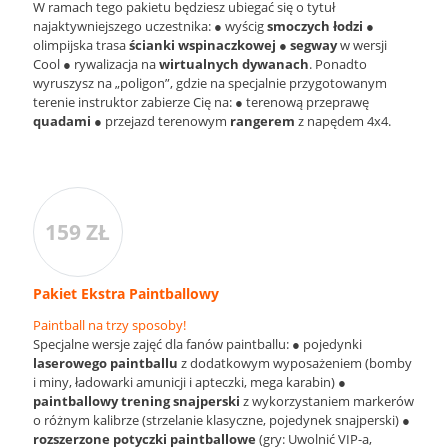
W ramach tego pakietu będziesz ubiegać się o tytuł
najaktywniejszego uczestnika: ● wyścig
smoczych łodzi
●
olimpijska trasa
ścianki wspinaczkowej
●
segway
w wersji
Cool ● rywalizacja na
wirtualnych dywanach
. Ponadto
wyruszysz na „poligon”, gdzie na specjalnie przygotowanym
terenie instruktor zabierze Cię na: ● terenową przeprawę
quadami
● przejazd terenowym
rangerem
z napędem 4x4.
159 ZŁ
Pakiet Ekstra Paintballowy
Paintball na trzy sposoby!
Specjalne wersje zajęć dla fanów paintballu: ● pojedynki
laserowego paintballu
z dodatkowym wyposażeniem (bomby
i miny, ładowarki amunicji i apteczki, mega karabin) ●
paintballowy trening snajperski
z wykorzystaniem markerów
o różnym kalibrze (strzelanie klasyczne, pojedynek snajperski) ●
rozszerzone potyczki
paintballowe
(gry: Uwolnić VIP-a,