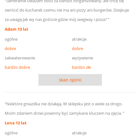
“Generalnie uważam oboz za bardzo zorganizowany, ale chcę się
zwrócić do kucharek czemu nie ma ani pizzy ani burgerów. Dziękuje
za uwagę.Jak wy nas gościcie gdzie mój seegway i pizza? ”
Adam 13 lat
ogólne
atrakcje
dobre
dobre
zakwaterowanie
wyżywienie
bardzo dobre
bardzo złe
skan opinii
“Niektóre gniazdka nie działają. W sklepiku jest o wiele za drogo.
Moim zdaniem drzwi powinny być zamykane kluczem na zjęcia. ”
Lena 12 lat
ogólne
atrakcje