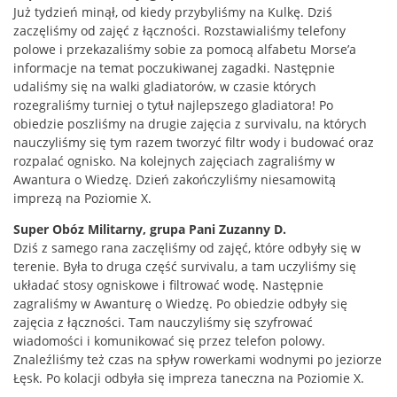
Już tydzień minął, od kiedy przybyliśmy na Kulkę. Dziś
zaczęliśmy od zajęć z łączności. Rozstawialiśmy telefony
polowe i przekazaliśmy sobie za pomocą alfabetu Morse’a
informacje na temat poczukiwanej zagadki. Następnie
udaliśmy się na walki gladiatorów, w czasie których
rozegraliśmy turniej o tytuł najlepszego gladiatora! Po
obiedzie poszliśmy na drugie zajęcia z survivalu, na których
nauczyliśmy się tym razem tworzyć filtr wody i budować oraz
rozpalać ognisko. Na kolejnych zajęciach zagraliśmy w
Awantura o Wiedzę. Dzień zakończyliśmy niesamowitą
imprezą na Poziomie X.
Super Obóz Militarny, grupa Pani Zuzanny D.
Dziś z samego rana zaczęliśmy od zajęć, które odbyły się w
terenie. Była to druga część survivalu, a tam uczyliśmy się
układać stosy ogniskowe i filtrować wodę. Następnie
zagraliśmy w Awanturę o Wiedzę. Po obiedzie odbyły się
zajęcia z łączności. Tam nauczyliśmy się szyfrować
wiadomości i komunikować się przez telefon polowy.
Znaleźliśmy też czas na spływ rowerkami wodnymi po jeziorze
Łęsk. Po kolacji odbyła się impreza taneczna na Poziomie X.