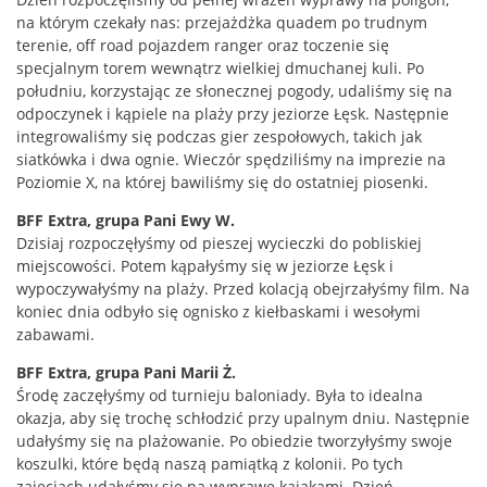
na którym czekały nas: przejażdżka quadem po trudnym
terenie, off road pojazdem ranger oraz toczenie się
specjalnym torem wewnątrz wielkiej dmuchanej kuli. Po
południu, korzystając ze słonecznej pogody, udaliśmy się na
odpoczynek i kąpiele na plaży przy jeziorze Łęsk. Następnie
integrowaliśmy się podczas gier zespołowych, takich jak
siatkówka i dwa ognie. Wieczór spędziliśmy na imprezie na
Poziomie X, na której bawiliśmy się do ostatniej piosenki.
BFF Extra, grupa Pani Ewy W.
Dzisiaj rozpoczęłyśmy od pieszej wycieczki do pobliskiej
miejscowości. Potem kąpałyśmy się w jeziorze Łęsk i
wypoczywałyśmy na plaży. Przed kolacją obejrzałyśmy film. Na
koniec dnia odbyło się ognisko z kiełbaskami i wesołymi
zabawami.
BFF Extra, grupa Pani Marii Ż.
Środę zaczęłyśmy od turnieju baloniady. Była to idealna
okazja, aby się trochę schłodzić przy upalnym dniu. Następnie
udałyśmy się na plażowanie. Po obiedzie tworzyłyśmy swoje
koszulki, które będą naszą pamiątką z kolonii. Po tych
zajęciach udałyśmy się na wyprawę kajakami. Dzień