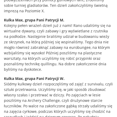
sobie turniej gladiatorów. Ten dzień zakończyliśmy świetną
imprezą na Poziomie X.
Kulka Max, grupa Pani Patrycji M.
Kolejny pełen wrażeń dzień już z nami! Rano udaliśmy się na
wirtualne dywany, czyli zabawy i gry wyświetlane z rzutnika
na podłodze. Następnie braliśmy udział w budowaniu wieży
ze skrzynek, na którą później się wspinaliśmy. Tego dnia nie
mogło również zabraknąć zabawy na eurobungee, na którym
wzbijaliśmy się wysoko! Później poszliśmy na plastyczne
warsztaty, na których uczyliśmy się robić przypinki oraz
poznaliśmy technikę quillingu. Na dobre zakończenie dnia
byliśmy na dyskotece.
Kulka Max, grupa Pani Patrycji W.
Siódmy kulkowy dzień rozpoczęliśmy od zajęć z survivalu, czyli
sztuki przetrwania. Uczyliśmy się, w jaki sposób zbudować
własny szałas i przetrwać w dziczy. Po zajęciach w lesie
poszliśmy na Archery Challenge, czyli drużynowe starcie
łuczników. Po walce na zakończone gąbką strzały udaliśmy się
na zajęcia cyrkowe, podczas których uczyliśmy się chodzić na
szczudłach i jeździć na dziwnym rowerze. Po południu