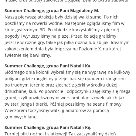
Summer Challenge, grupa Pani Magdaleny M.
Naszą pierwszą atrakcją były dzisiaj walki sumo. Po nich
poszliśmy na rowerki wodne. Następnie oglądaliśmy film w
kinie gwiezdnym 3D. Po obiedzie korzystaliśmy z pięknej
pogody i wyruszyliśmy na plażę. Przed kolacją graliśmy
jeszcze w różne gry, takie jak piłka nożna lub zbijak. Idealnym
zakończeniem dnia była impreza na Poziomie X, na której
świetnie się bawiliśmy.
Summer Challenge, grupa Pani Natalii Ka.
Siódmego dnia kolonii wybraliśmy się na wyprawę na kulkowy
poligon, gdzie mogliśmy przejechać się quadem i rangerem
po trudnym terenie oraz zjechać z górki w środku dużej
dmuchanej kuli. Po powrocie i odpoczynku zajęliśmy się mega
grami, czyli powiększonymi wersjami planszówek takich jak
twister, jenga i bierki. Później poszliśmy na seans filmowy.
Wieczorem toczyliśmy walki gladiatorów za pomocą
gumowych lanc.
Summer Challenge, grupa Pani Natalii Kę.
Turniej piłki nożnej i siatkowej! Tak zaczynaliśmy dzień