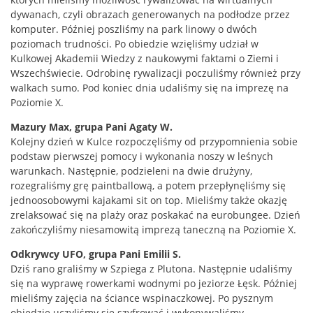
dywanach, czyli obrazach generowanych na podłodze przez
komputer. Później poszliśmy na park linowy o dwóch
poziomach trudności. Po obiedzie wzięliśmy udział w
Kulkowej Akademii Wiedzy z naukowymi faktami o Ziemi i
Wszechświecie. Odrobinę rywalizacji poczuliśmy również przy
walkach sumo. Pod koniec dnia udaliśmy się na imprezę na
Poziomie X.
Mazury Max, grupa Pani Agaty W.
Kolejny dzień w Kulce rozpoczęliśmy od przypomnienia sobie
podstaw pierwszej pomocy i wykonania noszy w leśnych
warunkach. Następnie, podzieleni na dwie drużyny,
rozegraliśmy grę paintballową, a potem przepłynęliśmy się
jednoosobowymi kajakami sit on top. Mieliśmy także okazję
zrelaksować się na plaży oraz poskakać na eurobungee. Dzień
zakończyliśmy niesamowitą imprezą taneczną na Poziomie X.
Odkrywcy UFO, grupa Pani Emilii S.
Dziś rano graliśmy w Szpiega z Plutona. Następnie udaliśmy
się na wyprawę rowerkami wodnymi po jeziorze Łęsk. Później
mieliśmy zajęcia na ściance wspinaczkowej. Po pysznym
obiedzie uczyliśmy się szyfrować i wykonywaliśmy