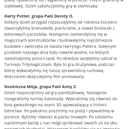
siatkówkę. Dzień zakończyliśmy grą w ziemniaka.
Harry Potter, grupa Pani Doroty O.
Kolejny dzień przygód rozpoczęłyśmy od robienia biżuterii.
Stworzyłyśmy bransoletki, pierścionki, a nawet breloczki z
kolorowych paciorków. Następnie zamieniłyśmy się w
magicznych konstruktorów i budowałyśmy najróżniejsze
budowle i zwierzęta ze świata Harry’ego Pottera. Kolejnym
punktem naszego dnia były rowerki wodne, na których
zwiedzałyśmy jezioro Łęsk. Po obiedzie wzięłyśmy udział w
Turnieju Trójmagicznym. Była to gra drużynowa, podczas
której wykazałyśmy się naszą sprawnością ruchową.
Wieczorem obejrzałyśmy film animowany.
Kosmiczna Misja, grupa Pani Anny Z.
Dzień rozpoczęliśmy od gry paintballowej. Następnie
rozegraliśmy turniej baloniady. Wybraliśmy się również do
kina gwiezdnego na seans 3D opowiadający o historii
lotnictwa. Po południu poszliśmy na plażę i pływaliśmy w
jeziorze. Byliśmy również w parku linowym. Po szkoleniu
naziemnym każdy z nas mógł spróbować swoich sił na obu
poziomach trudności. Wieczorem bawiliśmy się na imprezie