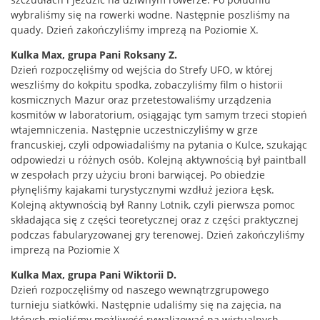
wybraliśmy się na rowerki wodne. Następnie poszliśmy na
quady. Dzień zakończyliśmy imprezą na Poziomie X.
Kulka Max, grupa Pani Roksany Z.
Dzień rozpoczęliśmy od wejścia do Strefy UFO, w której
weszliśmy do kokpitu spodka, zobaczyliśmy film o historii
kosmicznych Mazur oraz przetestowaliśmy urządzenia
kosmitów w laboratorium, osiągając tym samym trzeci stopień
wtajemniczenia. Następnie uczestniczyliśmy w grze
francuskiej, czyli odpowiadaliśmy na pytania o Kulce, szukając
odpowiedzi u różnych osób. Kolejną aktywnością był paintball
w zespołach przy użyciu broni barwiącej. Po obiedzie
płynęliśmy kajakami turystycznymi wzdłuż jeziora Łęsk.
Kolejną aktywnością był Ranny Lotnik, czyli pierwsza pomoc
składająca się z części teoretycznej oraz z części praktycznej
podczas fabularyzowanej gry terenowej. Dzień zakończyliśmy
imprezą na Poziomie X
Kulka Max, grupa Pani Wiktorii D.
Dzień rozpoczęliśmy od naszego wewnątrzgrupowego
turnieju siatkówki. Następnie udaliśmy się na zajęcia, na
których mieliśmy możliwość rywalizować na wirtualnych