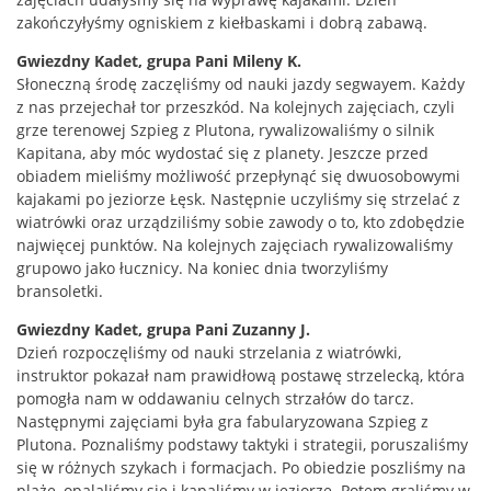
zakończyłyśmy ogniskiem z kiełbaskami i dobrą zabawą.
Gwiezdny Kadet, grupa Pani Mileny K.
Słoneczną środę zaczęliśmy od nauki jazdy segwayem. Każdy
z nas przejechał tor przeszkód. Na kolejnych zajęciach, czyli
grze terenowej Szpieg z Plutona, rywalizowaliśmy o silnik
Kapitana, aby móc wydostać się z planety. Jeszcze przed
obiadem mieliśmy możliwość przepłynąć się dwuosobowymi
kajakami po jeziorze Łęsk. Następnie uczyliśmy się strzelać z
wiatrówki oraz urządziliśmy sobie zawody o to, kto zdobędzie
najwięcej punktów. Na kolejnych zajęciach rywalizowaliśmy
grupowo jako łucznicy. Na koniec dnia tworzyliśmy
bransoletki.
Gwiezdny Kadet, grupa Pani Zuzanny J.
Dzień rozpoczęliśmy od nauki strzelania z wiatrówki,
instruktor pokazał nam prawidłową postawę strzelecką, która
pomogła nam w oddawaniu celnych strzałów do tarcz.
Następnymi zajęciami była gra fabularyzowana Szpieg z
Plutona. Poznaliśmy podstawy taktyki i strategii, poruszaliśmy
się w różnych szykach i formacjach. Po obiedzie poszliśmy na
plażę, opalaliśmy się i kąpaliśmy w jeziorze. Potem graliśmy w