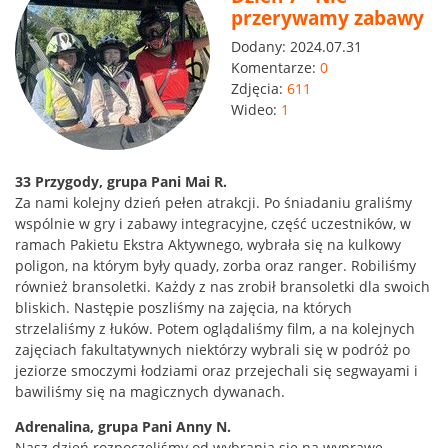
przerywamy zabawy
Dodany:
2024.07.31
Komentarze:
0
Zdjęcia:
611
Wideo:
1
33 Przygody, grupa Pani Mai R.
Za nami kolejny dzień pełen atrakcji. Po śniadaniu graliśmy
wspólnie w gry i zabawy integracyjne, część uczestników, w
ramach Pakietu Ekstra Aktywnego, wybrała się na kulkowy
poligon, na którym były quady, zorba oraz ranger. Robiliśmy
również bransoletki. Każdy z nas zrobił bransoletki dla swoich
bliskich. Następie poszliśmy na zajęcia, na których
strzelaliśmy z łuków. Potem oglądaliśmy film, a na kolejnych
zajęciach fakultatywnych niektórzy wybrali się w podróż po
jeziorze smoczymi łodziami oraz przejechali się segwayami i
bawiliśmy się na magicznych dywanach.
Adrenalina, grupa Pani Anny N.
Nasz dzień rozpoczęliśmy od wybrania się na wyprawę