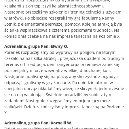
kajakami sit on top, czyli kajakami jednoosobowymi.
Następnie przeszliśmy szkolenie i trening celności z użyciem
wiatrówki. Po obiedzie rozegraliśmy grę fabularną Ranny
Lotnik, z elementami pierwszej pomocy. Kolejną atrakcją była
ścianka wspinaczkowa z czterema poziomami trudności. Na
koniec dnia czekała na nas impreza taneczna na Poziomie X!
Adrenalina, grupa Pani Elwiry O.
Poranek rozpoczęliśmy od wyprawy na poligon, na którym
czekało na nas kilka atrakcji: przejażdżka quadem po trudnym
terenie, off road pojazdem ranger oraz przemieszczanie się
po specjalnym torze wewnątrz wielkiej dmuchanej kuli.
Następnie udaliśmy się na plażę, aby skorzystać z pogody i
odpocząć, graliśmy w gry karciane. Po obiedzie ubrani w
specjalną uprząż układaliśmy wieżę ze skrzynek, jednocześnie
się na nią wspinając. Świetnie poradziliśmy sobie z tym
zadaniem! Następnie rozegraliśmy emocjonujący mecz
siatkówki. Dzień zakończyliśmy imprezą taneczną na Poziomie
X.
Adrenalina, grupa Pani Kornelii W.
Dzień rozpoczęliśmy od pełnej wrażeń wyprawy na poligon,