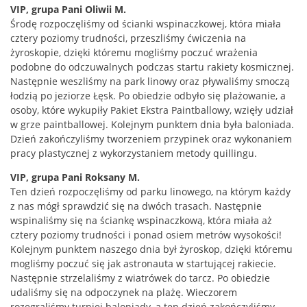
VIP, grupa Pani Oliwii M.
Środę rozpoczęliśmy od ścianki wspinaczkowej, która miała
cztery poziomy trudności, przeszliśmy ćwiczenia na
żyroskopie, dzięki któremu mogliśmy poczuć wrażenia
podobne do odczuwalnych podczas startu rakiety kosmicznej.
Następnie weszliśmy na park linowy oraz pływaliśmy smoczą
łodzią po jeziorze Łęsk. Po obiedzie odbyło się plażowanie, a
osoby, które wykupiły Pakiet Ekstra Paintballowy, wzięły udział
w grze paintballowej. Kolejnym punktem dnia była baloniada.
Dzień zakończyliśmy tworzeniem przypinek oraz wykonaniem
pracy plastycznej z wykorzystaniem metody quillingu.
VIP, grupa Pani Roksany M.
Ten dzień rozpoczęliśmy od parku linowego, na którym każdy
z nas mógł sprawdzić się na dwóch trasach. Następnie
wspinaliśmy się na ściankę wspinaczkową, która miała aż
cztery poziomy trudności i ponad osiem metrów wysokości!
Kolejnym punktem naszego dnia był żyroskop, dzięki któremu
mogliśmy poczuć się jak astronauta w startującej rakiecie.
Następnie strzelaliśmy z wiatrówek do tarcz. Po obiedzie
udaliśmy się na odpoczynek na plażę. Wieczorem
rozegraliśmy turniej baloniady, a ten dzień zakończyliśmy