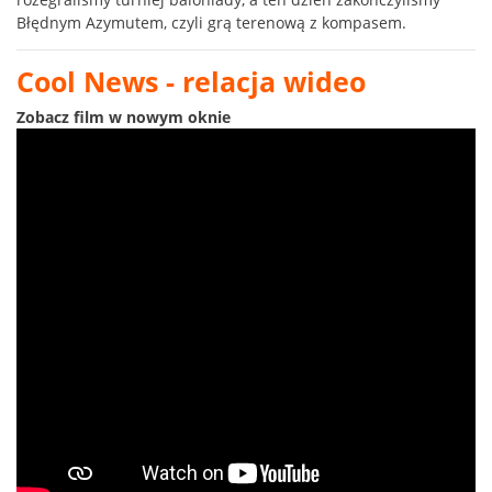
Błędnym Azymutem, czyli grą terenową z kompasem.
Cool News - relacja wideo
Zobacz film w nowym oknie