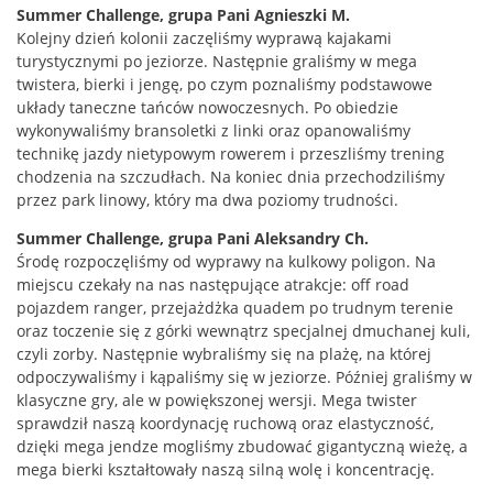
Summer Challenge, grupa Pani Agnieszki M.
Kolejny dzień kolonii zaczęliśmy wyprawą kajakami
turystycznymi po jeziorze. Następnie graliśmy w mega
twistera, bierki i jengę, po czym poznaliśmy podstawowe
układy taneczne tańców nowoczesnych. Po obiedzie
wykonywaliśmy bransoletki z linki oraz opanowaliśmy
technikę jazdy nietypowym rowerem i przeszliśmy trening
chodzenia na szczudłach. Na koniec dnia przechodziliśmy
przez park linowy, który ma dwa poziomy trudności.
Summer Challenge, grupa Pani Aleksandry Ch.
Środę rozpoczęliśmy od wyprawy na kulkowy poligon. Na
miejscu czekały na nas następujące atrakcje: off road
pojazdem ranger, przejażdżka quadem po trudnym terenie
oraz toczenie się z górki wewnątrz specjalnej dmuchanej kuli,
czyli zorby. Następnie wybraliśmy się na plażę, na której
odpoczywaliśmy i kąpaliśmy się w jeziorze. Później graliśmy w
klasyczne gry, ale w powiększonej wersji. Mega twister
sprawdził naszą koordynację ruchową oraz elastyczność,
dzięki mega jendze mogliśmy zbudować gigantyczną wieżę, a
mega bierki kształtowały naszą silną wolę i koncentrację.