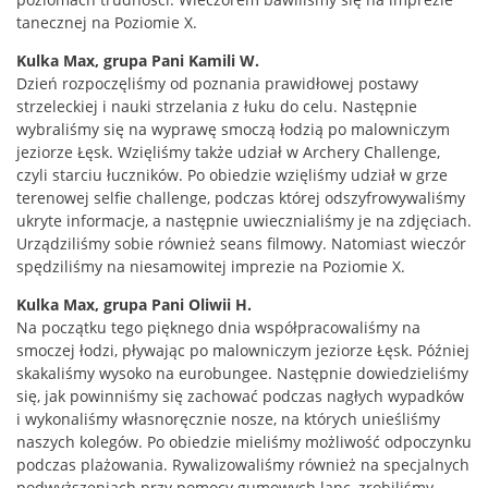
tanecznej na Poziomie X.
Kulka Max, grupa Pani Kamili W.
Dzień rozpoczęliśmy od poznania prawidłowej postawy
strzeleckiej i nauki strzelania z łuku do celu. Następnie
wybraliśmy się na wyprawę smoczą łodzią po malowniczym
jeziorze Łęsk. Wzięliśmy także udział w Archery Challenge,
czyli starciu łuczników. Po obiedzie wzięliśmy udział w grze
terenowej selfie challenge, podczas której odszyfrowywaliśmy
ukryte informacje, a następnie uwiecznialiśmy je na zdjęciach.
Urządziliśmy sobie również seans filmowy. Natomiast wieczór
spędziliśmy na niesamowitej imprezie na Poziomie X.
Kulka Max, grupa Pani Oliwii H.
Na początku tego pięknego dnia współpracowaliśmy na
smoczej łodzi, pływając po malowniczym jeziorze Łęsk. Później
skakaliśmy wysoko na eurobungee. Następnie dowiedzieliśmy
się, jak powinniśmy się zachować podczas nagłych wypadków
i wykonaliśmy własnoręcznie nosze, na których unieśliśmy
naszych kolegów. Po obiedzie mieliśmy możliwość odpoczynku
podczas plażowania. Rywalizowaliśmy również na specjalnych
podwyższeniach przy pomocy gumowych lanc, zrobiliśmy