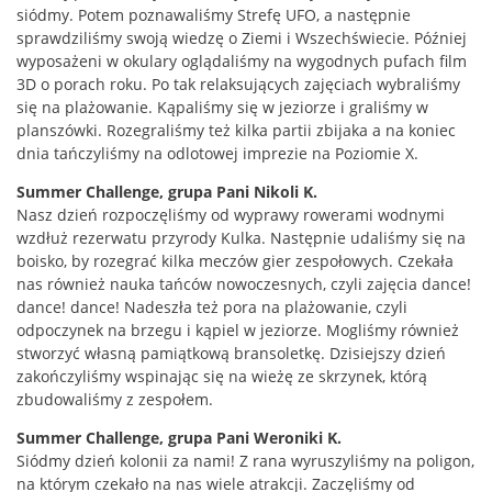
siódmy. Potem poznawaliśmy Strefę UFO, a następnie
sprawdziliśmy swoją wiedzę o Ziemi i Wszechświecie. Później
wyposażeni w okulary oglądaliśmy na wygodnych pufach film
3D o porach roku. Po tak relaksujących zajęciach wybraliśmy
się na plażowanie. Kąpaliśmy się w jeziorze i graliśmy w
planszówki. Rozegraliśmy też kilka partii zbijaka a na koniec
dnia tańczyliśmy na odlotowej imprezie na Poziomie X.
Summer Challenge, grupa Pani Nikoli K.
Nasz dzień rozpoczęliśmy od wyprawy rowerami wodnymi
wzdłuż rezerwatu przyrody Kulka. Następnie udaliśmy się na
boisko, by rozegrać kilka meczów gier zespołowych. Czekała
nas również nauka tańców nowoczesnych, czyli zajęcia dance!
dance! dance! Nadeszła też pora na plażowanie, czyli
odpoczynek na brzegu i kąpiel w jeziorze. Mogliśmy również
stworzyć własną pamiątkową bransoletkę. Dzisiejszy dzień
zakończyliśmy wspinając się na wieżę ze skrzynek, którą
zbudowaliśmy z zespołem.
Summer Challenge, grupa Pani Weroniki K.
Siódmy dzień kolonii za nami! Z rana wyruszyliśmy na poligon,
na którym czekało na nas wiele atrakcji. Zaczęliśmy od