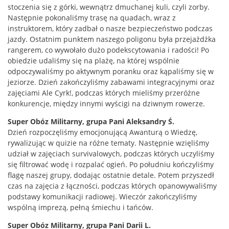
stoczenia się z górki, wewnątrz dmuchanej kuli, czyli zorby.
Następnie pokonaliśmy trasę na quadach, wraz z
instruktorem, który zadbał o nasze bezpieczeństwo podczas
jazdy. Ostatnim punktem naszego poligonu była przejażdżka
rangerem, co wywołało dużo podekscytowania i radości! Po
obiedzie udaliśmy się na plażę, na której wspólnie
odpoczywaliśmy po aktywnym poranku oraz kąpaliśmy się w
jeziorze. Dzień zakończyliśmy zabawami integracyjnymi oraz
zajęciami Ale Cyrk!, podczas których mieliśmy przeróżne
konkurencje, między innymi wyścigi na dziwnym rowerze.
Super Obóz Militarny, grupa Pani Aleksandry Ś.
Dzień rozpoczęliśmy emocjonującą Awanturą o Wiedzę,
rywalizując w quizie na różne tematy. Następnie wzięliśmy
udział w zajęciach survivalowych, podczas których uczyliśmy
się filtrować wodę i rozpalać ogień. Po południu kończyliśmy
flagę naszej grupy, dodając ostatnie detale. Potem przyszedł
czas na zajęcia z łączności, podczas których opanowywaliśmy
podstawy komunikacji radiowej. Wieczór zakończyliśmy
wspólną imprezą, pełną śmiechu i tańców.
Super Obóz Militarny, grupa Pani Darii L.