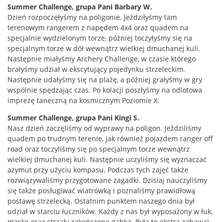
Summer Challenge, grupa Pani Barbary W.
Dzień rozpoczęłyśmy na poligonie. Jeździłyśmy tam
terenowym rangerem z napędem 4x4 oraz quadem na
specjalnie wydzielonym torze, później toczyłyśmy się na
specjalnym torze w dół wewnątrz wielkiej dmuchanej kuli.
Następnie miałyśmy Archery Challenge, w czasie którego
brałyśmy udział w ekscytujący pojedynku strzeleckim.
Następnie udałyśmy się na plażę, a później grałyśmy w gry
wspólnie spędzając czas. Po kolacji poszłyśmy na odlotowa
imprezę taneczną na kosmicznym Poziomie X.
Summer Challenge, grupa Pani Kingi S.
Nasz dzień zaczęliśmy od wyprawy na poligon. Jeździliśmy
quadem po trudnym terenie, jak również pojazdem ranger off
road oraz toczyliśmy się po specjalnym torze wewnątrz
wielkiej dmuchanej kuli. Następnie uczyliśmy się wyznaczać
azymut przy użyciu kompasu. Podczas tych zajęć także
rozwiązywaliśmy przygotowane zagadki. Dzisiaj nauczyliśmy
się także posługiwać wiatrówką i poznaliśmy prawidłową
postawę strzelecką. Ostatnim punktem naszego dnia był
udział w starciu łuczników. Każdy z nas był wyposażony w łuk,
maskę oraz strzały zakończone gąbką. Była to ekstra zabawa!