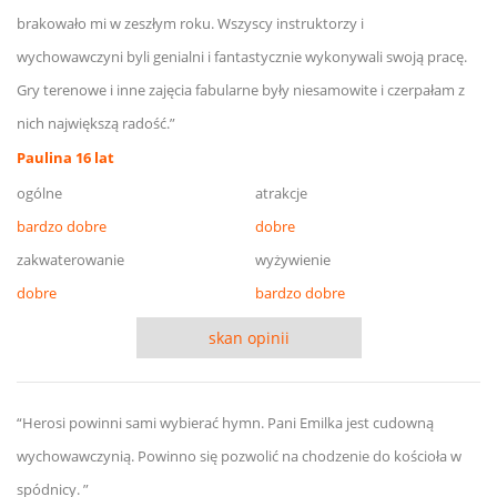
brakowało mi w zeszłym roku. Wszyscy instruktorzy i
wychowawczyni byli genialni i fantastycznie wykonywali swoją pracę.
Gry terenowe i inne zajęcia fabularne były niesamowite i czerpałam z
nich największą radość.”
Paulina 16 lat
ogólne
atrakcje
bardzo dobre
dobre
zakwaterowanie
wyżywienie
dobre
bardzo dobre
skan opinii
“Herosi powinni sami wybierać hymn. Pani Emilka jest cudowną
wychowawczynią. Powinno się pozwolić na chodzenie do kościoła w
spódnicy. ”