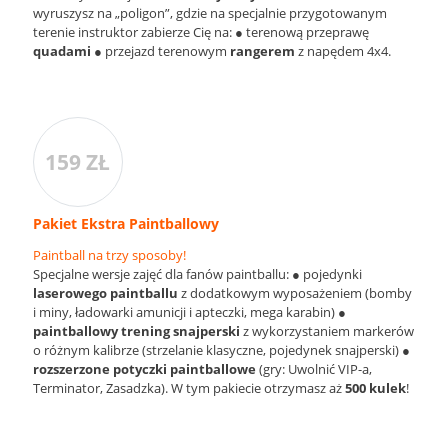
wyruszysz na „poligon”, gdzie na specjalnie przygotowanym
terenie instruktor zabierze Cię na: ● terenową przeprawę
quadami
● przejazd terenowym
rangerem
z napędem 4x4.
159 ZŁ
Pakiet Ekstra Paintballowy
Paintball na trzy sposoby!
Specjalne wersje zajęć dla fanów paintballu: ● pojedynki
laserowego paintballu
z dodatkowym wyposażeniem (bomby
i miny, ładowarki amunicji i apteczki, mega karabin) ●
paintballowy trening snajperski
z wykorzystaniem markerów
o różnym kalibrze (strzelanie klasyczne, pojedynek snajperski) ●
rozszerzone potyczki
paintballowe
(gry: Uwolnić VIP-a,
Terminator, Zasadzka). W tym pakiecie otrzymasz aż
500 kulek
!