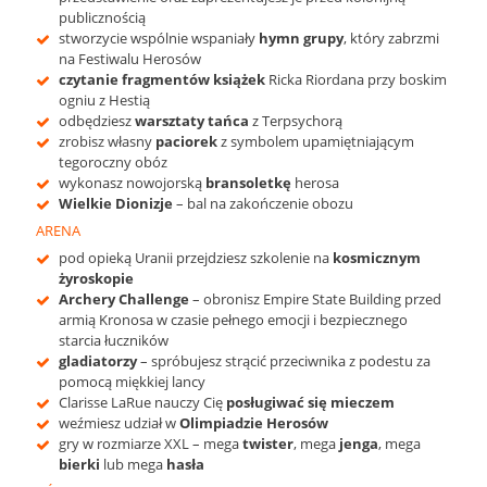
publicznością
stworzycie wspólnie wspaniały
hymn grupy
, który zabrzmi
na Festiwalu Herosów
czytanie fragmentów książek
Ricka Riordana przy boskim
ogniu z Hestią
odbędziesz
warsztaty tańca
z Terpsychorą
zrobisz własny
paciorek
z symbolem upamiętniającym
tegoroczny obóz
wykonasz nowojorską
bransoletkę
herosa
Wielkie Dionizje
– bal na zakończenie obozu
ARENA
pod opieką Uranii przejdziesz szkolenie na
kosmicznym
żyroskopie
Archery Challenge
– obronisz Empire State Building przed
armią Kronosa w czasie pełnego emocji i bezpiecznego
starcia łuczników
gladiatorzy
– spróbujesz strącić przeciwnika z podestu za
pomocą miękkiej lancy
Clarisse LaRue nauczy Cię
posługiwać się mieczem
weźmiesz udział w
Olimpiadzie Herosów
gry w rozmiarze XXL – mega
twister
, mega
jenga
, mega
bierki
lub mega
hasła