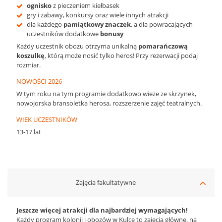
o
gnisko
z pieczeniem kiełbasek
gry i zabawy, konkursy oraz wiele innych atrakcji
dla każdego
pamiątkowy znaczek
, a dla powracających
uczestników dodatkowe
bonusy
Każdy uczestnik obozu otrzyma unikalną
pomarańczową
koszulkę
, którą może nosić tylko heros! Przy rezerwacji podaj
rozmiar.
NOWOŚCI 2026
W tym roku na tym programie dodatkowo wieże ze skrzynek,
nowojorska bransoletka herosa, rozszerzenie zajęć teatralnych.
WIEK UCZESTNIKÓW
13-17 lat
Zajęcia fakultatywne
Jeszcze więcej atrakcji dla najbardziej wymagających!
Każdy program kolonii i obozów w Kulce to zajęcia główne, na