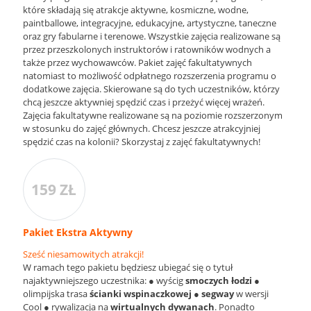
które składają się atrakcje aktywne, kosmiczne, wodne,
paintballowe, integracyjne, edukacyjne, artystyczne, taneczne
oraz gry fabularne i terenowe. Wszystkie zajęcia realizowane są
przez przeszkolonych instruktorów i ratowników wodnych a
także przez wychowawców. Pakiet zajęć fakultatywnych
natomiast to możliwość odpłatnego rozszerzenia programu o
dodatkowe zajęcia. Skierowane są do tych uczestników, którzy
chcą jeszcze aktywniej spędzić czas i przeżyć więcej wrażeń.
Zajęcia fakultatywne realizowane są na poziomie rozszerzonym
w stosunku do zajęć głównych. Chcesz jeszcze atrakcyjniej
spędzić czas na kolonii? Skorzystaj z zajęć fakultatywnych!
159 ZŁ
Pakiet Ekstra Aktywny
Sześć niesamowitych atrakcji!
W ramach tego pakietu będziesz ubiegać się o tytuł
najaktywniejszego uczestnika: ● wyścig
smoczych łodzi
●
olimpijska trasa
ścianki wspinaczkowej
●
segway
w wersji
Cool ● rywalizacja na
wirtualnych dywanach
. Ponadto