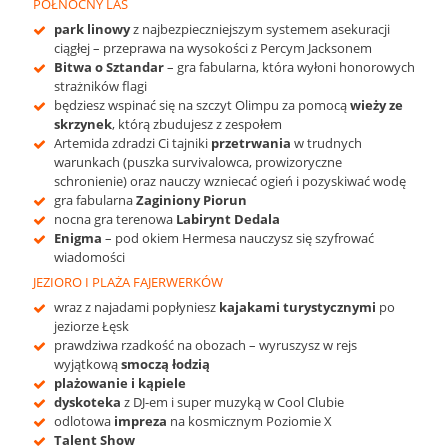
PÓŁNOCNY LAS
park linowy
z najbezpieczniejszym systemem asekuracji
ciągłej – przeprawa na wysokości z Percym Jacksonem
Bitwa o Sztandar
– gra fabularna, która wyłoni honorowych
strażników flagi
będziesz wspinać się na szczyt Olimpu za pomocą
wieży ze
skrzynek
, którą zbudujesz z zespołem
Artemida zdradzi Ci tajniki
przetrwania
w trudnych
warunkach (puszka survivalowca, prowizoryczne
schronienie) oraz nauczy wzniecać ogień i pozyskiwać wodę
gra fabularna
Zaginiony Piorun
nocna gra terenowa
Labirynt Dedala
Enigma
– pod okiem Hermesa nauczysz się szyfrować
wiadomości
JEZIORO I PLAŻA FAJERWERKÓW
wraz z najadami popłyniesz
kajakami turystycznymi
po
jeziorze Łęsk
prawdziwa rzadkość na obozach – wyruszysz w rejs
wyjątkową
smoczą łodzią
plażowanie i kąpiele
dyskoteka
z DJ-em i super muzyką w Cool Clubie
odlotowa
impreza
na kosmicznym Poziomie X
Talent Show