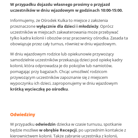
W przypadku dojazdu własnego prosimy o przyjazd
uczestników w dniu wjazdowym w godzinach 10:00-15:00.
Informujemy, że Ośrodek Kulka to miejsce z założenia
przeznaczone
wyłącznie dla dzieci i młodzieży
. Oprócz
uczestników w miejscach zakwaterowania może przebywać
tylko kadra kolonii i obozów oraz pracownicy ośrodka. Zasada ta
obowiązuje przez cały turnus, również w dniu wjazdowym.
W dniu wjazdowym rodzice lub opiekunowie przywożący
samodzielnie uczestników przekazują dzieci pod opiekę kadry
kolonii, która odprowadza je do pokojów lub namiotów,
pomagając przy bagażach. Chcąc umożliwić rodzicom
przywożącym uczestników zapoznanie się z miejscem
wypoczynku ich dzieci, zaproponujemy w dniu wjazdowym
krótką wycieczkę po ośrodku
.
Odwiedziny
W przypadku
odwiedzin
dziecka w czasie turnusu, spotkanie
będzie możliwe
w obrębie Recepcji
, po uprzednim kontakcie z
kierownictwem kolonii. Także zabranie uczestnika z kolonii,