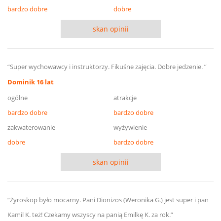
bardzo dobre
dobre
skan opinii
“Super wychowawcy i instruktorzy. Fikuśne zajęcia. Dobre jedzenie. ”
Dominik 16 lat
ogólne
atrakcje
bardzo dobre
bardzo dobre
zakwaterowanie
wyżywienie
dobre
bardzo dobre
skan opinii
“Żyroskop było mocarny. Pani Dionizos (Weronika G.) jest super i pan
Kamil K. też! Czekamy wszyscy na panią Emilkę K. za rok.”