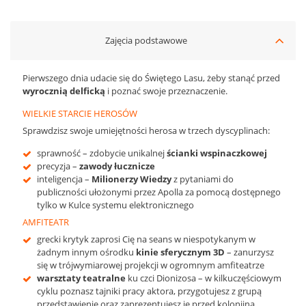
Zajęcia podstawowe
Pierwszego dnia udacie się do Świętego Lasu, żeby stanąć przed
wyrocznią delficką
i poznać swoje przeznaczenie.
WIELKIE STARCIE HEROSÓW
Sprawdzisz swoje umiejętności herosa w trzech dyscyplinach:
sprawność – zdobycie unikalnej
ścianki wspinaczkowej
precyzja –
zawody łucznicze
inteligencja –
Milionerzy Wiedzy
z pytaniami do
publiczności ułożonymi przez Apolla za pomocą dostępnego
tylko w Kulce systemu elektronicznego
AMFITEATR
grecki krytyk zaprosi Cię na seans w niespotykanym w
żadnym innym ośrodku
kinie sferycznym 3D
– zanurzysz
się w trójwymiarowej projekcji w ogromnym amfiteatrze
warsztaty teatralne
ku czci Dionizosa – w kilkuczęściowym
cyklu poznasz tajniki pracy aktora, przygotujesz z grupą
przedstawienie oraz zaprezentujesz je przed kolonijną