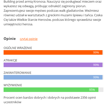
Building przed armią Kronosa. Nauczysz się posługiwać mieczem oraz
wykażesz się odwagą, próbując odnaleźć zaginiony piorun.
Zaprezentujesz swoje męstwo podczas walk gladiatorów. Weźmiesz
również udział w warsztatach z greckimi muzami śpiewu i tańca. Czeka
Cię także Wielkie Starcie Herosów, podczas którego sprawdzisz swoje
umiejętności herosa.
Opinie
czytaj opinie
OGÓLNE WRAŻENIE
99%
ATRAKCJE
99%
ZAKWATEROWANIE
99%
WYŻYWIENIE
95%
Procent ocen bardzo dobrych i dobrych na podstawie 2356 opinii
uczestników