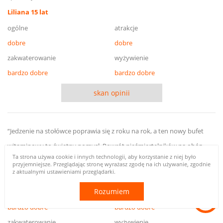
Liliana 15 lat
ogólne
atrakcje
dobre
dobre
zakwaterowanie
wyżywienie
bardzo dobre
bardzo dobre
skan opinii
“Jedzenie na stołówce poprawia się z roku na rok, a ten nowy bufet
witaminowy to świetny pomysł. Powrót nieśmiertelników na obóz
Ta strona używa cookie i innych technologii, aby korzystanie z niej było
militarny. Cudowni wychowawcy obozu herosów.”
przyjemniejsze. Przeglądając stronę wyrażasz zgodę na ich używanie, zgodnie
z aktualnymi ustawieniami przeglądarki.
Emilia 16 lat
Rozumiem
ogólne
atrakcje
bardzo dobre
bardzo dobre
zakwaterowanie
wyżywienie