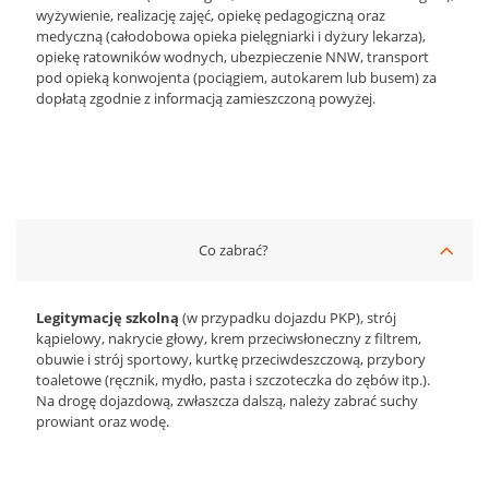
wyżywienie, realizację zajęć, opiekę pedagogiczną oraz
medyczną (całodobowa opieka pielęgniarki i dyżury lekarza),
opiekę ratowników wodnych, ubezpieczenie NNW, transport
pod opieką konwojenta (pociągiem, autokarem lub busem) za
dopłatą zgodnie z informacją zamieszczoną powyżej.
Co zabrać?
Legitymację szkolną
(w przypadku dojazdu PKP), strój
kąpielowy, nakrycie głowy, krem przeciwsłoneczny z filtrem,
obuwie i strój sportowy, kurtkę przeciwdeszczową, przybory
toaletowe (ręcznik, mydło, pasta i szczoteczka do zębów itp.).
Na drogę dojazdową, zwłaszcza dalszą, należy zabrać suchy
prowiant oraz wodę.