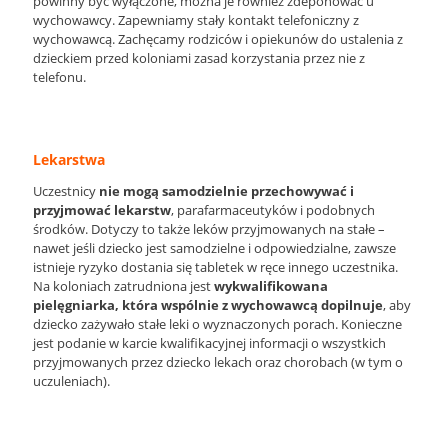
powinny być wyłączone, można je również zdeponować u
wychowawcy. Zapewniamy stały kontakt telefoniczny z
wychowawcą. Zachęcamy rodziców i opiekunów do ustalenia z
dzieckiem przed koloniami zasad korzystania przez nie z
telefonu.
Lekarstwa
Uczestnicy
nie mogą samodzielnie przechowywać i
przyjmować lekarstw
, parafarmaceutyków i podobnych
środków. Dotyczy to także leków przyjmowanych na stałe –
nawet jeśli dziecko jest samodzielne i odpowiedzialne, zawsze
istnieje ryzyko dostania się tabletek w ręce innego uczestnika.
Na koloniach zatrudniona jest
wykwalifikowana
pielęgniarka, która wspólnie z wychowawcą dopilnuje
, aby
dziecko zażywało stałe leki o wyznaczonych porach. Konieczne
jest podanie w karcie kwalifikacyjnej informacji o wszystkich
przyjmowanych przez dziecko lekach oraz chorobach (w tym o
uczuleniach).