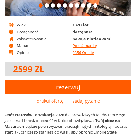
Wiek:
13-17 lat
Dostępność:
dostępne!
Zakwaterowanie:
pokoje z łazienkami
Mapa:
Pokaż mapkę
Opinie:
2356 Opinie
2599 ZŁ
rezerwuj
drukuj ofertę
Obóz Herosów
to
wakacje
2026 dla prawdziwych fanów Percy’ego
Jacksona. Herosi, obecność w Kulce obowiązkowa! Twój
obóz na
Mazurach
będzie pełen wyzwań przesiąkniętych mitologią. Podczas
starcia łuczniczego staniesz do walki, aby obronić Empire State