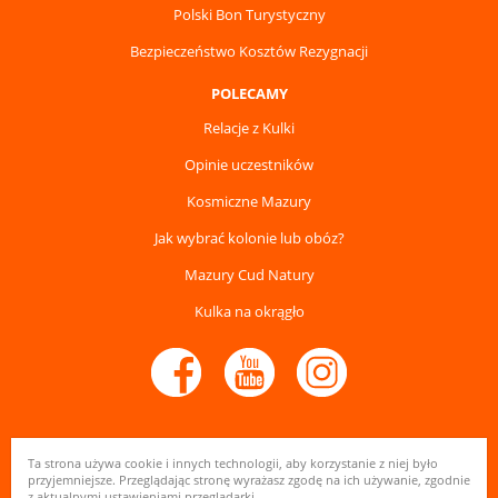
Polski Bon Turystyczny
Bezpieczeństwo Kosztów Rezygnacji
POLECAMY
Relacje z Kulki
Opinie uczestników
Kosmiczne Mazury
Jak wybrać kolonie lub obóz?
Mazury Cud Natury
Kulka na okrągło
Ta strona używa cookie i innych technologii, aby korzystanie z niej było
© Ośrodek Wypoczynkowy Kulka na Mazurach 2026
przyjemniejsze. Przeglądając stronę wyrażasz zgodę na ich używanie, zgodnie
z aktualnymi ustawieniami przeglądarki.