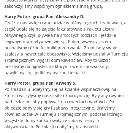
zakończyliśmy wspólnym ogniskiem z inną grupą.
Harry Potter, grupa Pani Aleksandry D.
Część z nas wzięła rano udział w różnych grach i zabawach, a
część udała się na zajęcia fakultatywne z Pakietu Ekstra
Aktywnego, czyli pływała na smoczych łodziach i jeździła
segwayem w nietypowej wersji. Potem wszyscy razem
poznaliśmy różne techniki przetrwania. Zrobiliśmy swoje
szałasy, a nawet całe obozowiska. Wzięliśmy udział w Turnieju
Trójmagicznym, wygrał dom Ravenclaw. Aby to uczcić,
poszliśmy na ognisko, na którym razem śpiewaliśmy,
bawiliśmy się i jedliśmy pyszne kiełbaski.
Harry Potter, grupa Pani Arweny S.
Po śniadaniu udałyśmy się na ściankę wspinaczkową, na
której ćwiczyłyśmy naszą siłę i koordynację. Byłyśmy również
nad jeziorem, aby popływać na rowerkach wodnych. Po
obiedzie odbyły się gry i zabawy integracyjne. Brałyśmy
również udział w Turnieju Trójmagicznym, podczas którego
wszystkie domy konkurowały ze sobą w różnych
aktywnościach. Po kolacji robiłyśmy bransoletki.