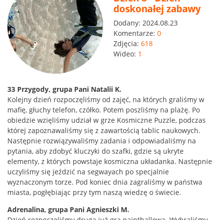
doskonałej zabawy
Dodany:
2024.08.23
Komentarze:
0
Zdjęcia:
618
Wideo:
1
33 Przygody, grupa Pani Natalii K.
Kolejny dzień rozpoczęliśmy od zajęć, na których graliśmy w
mafię, głuchy telefon, czółko. Potem poszliśmy na plażę. Po
obiedzie wzięliśmy udział w grze Kosmiczne Puzzle, podczas
której zapoznawaliśmy się z zawartością tablic naukowych.
Następnie rozwiązywaliśmy zadania i odpowiadaliśmy na
pytania, aby zdobyć kluczyki do szafki, gdzie są ukryte
elementy, z których powstaje kosmiczna układanka. Następnie
uczyliśmy się jeździć na segwayach po specjalnie
wyznaczonym torze. Pod koniec dnia zagraliśmy w państwa
miasta, pogłębiając przy tym naszą wiedzę o świecie.
Adrenalina, grupa Pani Agnieszki M.
Dzień rozpoczęliśmy drugą już grą paintballową. Wybraliśmy