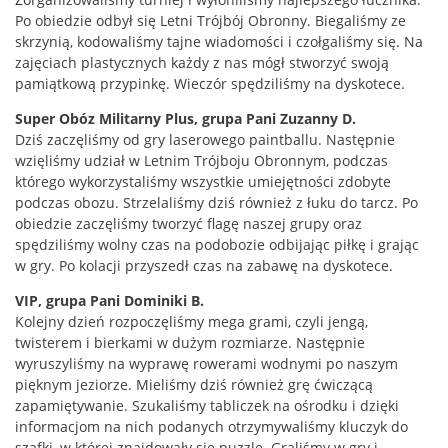
Po obiedzie odbył się Letni Trójbój Obronny. Biegaliśmy ze
skrzynią, kodowaliśmy tajne wiadomości i czołgaliśmy się. Na
zajęciach plastycznych każdy z nas mógł stworzyć swoją
pamiątkową przypinkę. Wieczór spędziliśmy na dyskotece.
Super Obóz Militarny Plus, grupa Pani Zuzanny D.
Dziś zaczęliśmy od gry laserowego paintballu. Następnie
wzięliśmy udział w Letnim Trójboju Obronnym, podczas
którego wykorzystaliśmy wszystkie umiejętności zdobyte
podczas obozu. Strzelaliśmy dziś również z łuku do tarcz. Po
obiedzie zaczęliśmy tworzyć flagę naszej grupy oraz
spędziliśmy wolny czas na podobozie odbijając piłkę i grając
w gry. Po kolacji przyszedł czas na zabawę na dyskotece.
VIP, grupa Pani Dominiki B.
Kolejny dzień rozpoczęliśmy mega grami, czyli jengą,
twisterem i bierkami w dużym rozmiarze. Następnie
wyruszyliśmy na wyprawę rowerami wodnymi po naszym
pięknym jeziorze. Mieliśmy dziś również grę ćwiczącą
zapamiętywanie. Szukaliśmy tabliczek na ośrodku i dzięki
informacjom na nich podanych otrzymywaliśmy kluczyk do
szafki, w której znajdowały się puzzle. Graliśmy w gry i