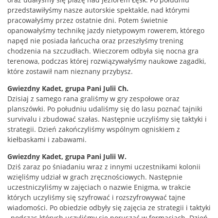
przedstawiłyśmy nasze autorskie spektakle, nad którymi
pracowałyśmy przez ostatnie dni. Potem świetnie
opanowałyśmy technikę jazdy nietypowym rowerem, którego
napęd nie posiada łańcucha oraz przeszłyśmy trening
chodzenia na szczudłach. Wieczorem odbyła się nocna gra
terenowa, podczas której rozwiązywałyśmy naukowe zagadki,
które zostawił nam nieznany przybysz.
Gwiezdny Kadet, grupa Pani Julii Ch.
Dzisiaj z samego rana graliśmy w gry zespołowe oraz
planszówki. Po południu udaliśmy się do lasu poznać tajniki
survivalu i zbudować szałas. Następnie uczyliśmy się taktyki i
strategii. Dzień zakończyliśmy wspólnym ogniskiem z
kiełbaskami i zabawami.
Gwiezdny Kadet, grupa Pani Julii W.
Dziś zaraz po śniadaniu wraz z innymi uczestnikami kolonii
wzięliśmy udział w grach zręcznościowych. Następnie
uczestniczyliśmy w zajęciach o nazwie Enigma, w trakcie
których uczyliśmy się szyfrować i rozszyfrowywać tajne
wiadomości. Po obiedzie odbyły się zajęcia ze strategii i taktyki
, podczas których uczyliśmy się poruszać w formacjach. Dzień