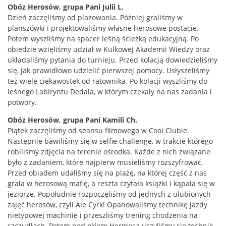
Obóz Herosów, grupa Pani Julii L.
Dzień zaczęliśmy od plażowania. Później graliśmy w
planszówki i projektowaliśmy własne herosowe postacie.
Potem wyszliśmy na spacer leśną ścieżką edukacyjną. Po
obiedzie wzięliśmy udział w Kulkowej Akademii Wiedzy oraz
układaliśmy pytania do turnieju. Przed kolacją dowiedzieliśmy
się, jak prawidłowo udzielić pierwszej pomocy. Usłyszeliśmy
też wiele ciekawostek od ratownika. Po kolacji wyszliśmy do
leśnego Labiryntu Dedala, w którym czekały na nas zadania i
potwory.
Obóz Herosów, grupa Pani Kamili Ch.
Piątek zaczęliśmy od seansu filmowego w Cool Clubie.
Następnie bawiliśmy się w selfie challenge, w trakcie którego
robiliśmy zdjęcia na terenie ośrodka. Każde z nich związane
było z zadaniem, które najpierw musieliśmy rozszyfrować.
Przed obiadem udaliśmy się na plażę, na której część z nas
grała w herosową mafię, a reszta czytała książki i kąpała się w
jeziorze. Popołudnie rozpoczęliśmy od jednych z ulubionych
zajęć herosów, czyli Ale Cyrk! Opanowaliśmy technikę jazdy
nietypowej machinie i przeszliśmy trening chodzenia na
szczudłach. Potem pod okiem Hermesa uczyliśmy się technik