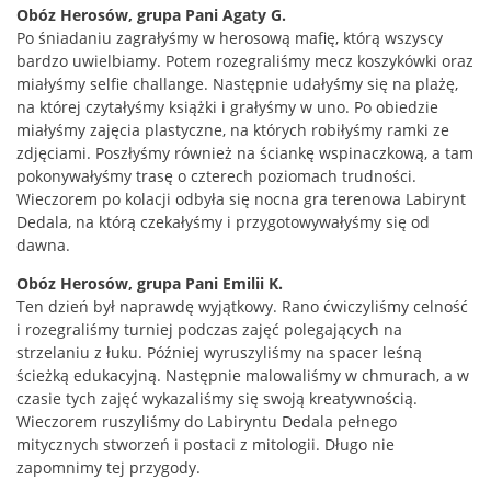
Obóz Herosów, grupa Pani Agaty G.
Po śniadaniu zagrałyśmy w herosową mafię, którą wszyscy
bardzo uwielbiamy. Potem rozegraliśmy mecz koszykówki oraz
miałyśmy selfie challange. Następnie udałyśmy się na plażę,
na której czytałyśmy książki i grałyśmy w uno. Po obiedzie
miałyśmy zajęcia plastyczne, na których robiłyśmy ramki ze
zdjęciami. Poszłyśmy również na ściankę wspinaczkową, a tam
pokonywałyśmy trasę o czterech poziomach trudności.
Wieczorem po kolacji odbyła się nocna gra terenowa Labirynt
Dedala, na którą czekałyśmy i przygotowywałyśmy się od
dawna.
Obóz Herosów, grupa Pani Emilii K.
Ten dzień był naprawdę wyjątkowy. Rano ćwiczyliśmy celność
i rozegraliśmy turniej podczas zajęć polegających na
strzelaniu z łuku. Później wyruszyliśmy na spacer leśną
ścieżką edukacyjną. Następnie malowaliśmy w chmurach, a w
czasie tych zajęć wykazaliśmy się swoją kreatywnością.
Wieczorem ruszyliśmy do Labiryntu Dedala pełnego
mitycznych stworzeń i postaci z mitologii. Długo nie
zapomnimy tej przygody.