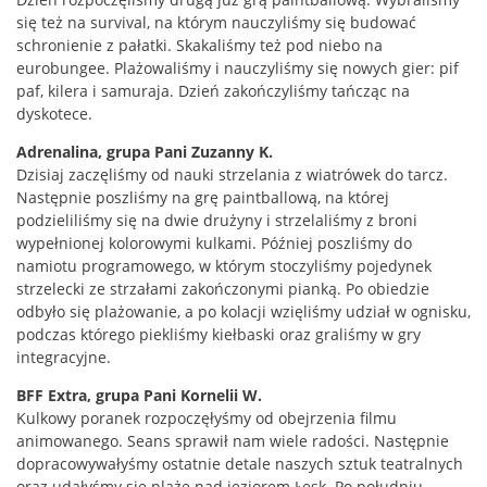
się też na survival, na którym nauczyliśmy się budować
schronienie z pałatki. Skakaliśmy też pod niebo na
eurobungee. Plażowaliśmy i nauczyliśmy się nowych gier: pif
paf, kilera i samuraja. Dzień zakończyliśmy tańcząc na
dyskotece.
Adrenalina, grupa Pani Zuzanny K.
Dzisiaj zaczęliśmy od nauki strzelania z wiatrówek do tarcz.
Następnie poszliśmy na grę paintballową, na której
podzieliliśmy się na dwie drużyny i strzelaliśmy z broni
wypełnionej kolorowymi kulkami. Później poszliśmy do
namiotu programowego, w którym stoczyliśmy pojedynek
strzelecki ze strzałami zakończonymi pianką. Po obiedzie
odbyło się plażowanie, a po kolacji wzięliśmy udział w ognisku,
podczas którego piekliśmy kiełbaski oraz graliśmy w gry
integracyjne.
BFF Extra, grupa Pani Kornelii W.
Kulkowy poranek rozpoczęłyśmy od obejrzenia filmu
animowanego. Seans sprawił nam wiele radości. Następnie
dopracowywałyśmy ostatnie detale naszych sztuk teatralnych
oraz udałyśmy się plażę nad jeziorem Łęsk. Po południu