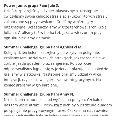
Power Jump, grupa Pani Julii S.
Dzień rozpoczęliśmy od zajęć plastycznych. Następnie
ćwiczyliśmy swoją celność strzelając z łuków, których strzały
zakończone są przyssawkami. Graliśmy w różne gry
integracyjne. Uczestniczyliśmy w grze terenowej Tron Króla
Juliana. Graliśmy też w berka i zbijaka, a wieczorem przy
ognisku piekliśmy kiełbaski.
Summer Challenge, grupa Pani Agnieszki M.
Kolejny dzień kolonii zaczęliśmy od wizyty na poligonie.
Braliśmy tam udział w takich atrakcjach, jak toczenie się w
zorbie, jazda quadem oraz rangerem. Po powrocie
odpoczywaliśmy kąpiąc się w jeziorze i plażując. Po obiedzie
graliśmy w siatkówkę. Następnie braliśmy udział w Akcji
Integracji, czyli zestawie gier i zabaw integracyjnych. Na
koniec graliśmy w gry karciane.
Summer Challenge, grupa Pani Anny N.
Nasz dzień rozpoczął się od wyjścia na poligon. Czekało na
nas tam wiele atrakcji. Pierwszą z nich było jeżdżenie quadem
po specjalnie przygotowanym torze. Czekała na nas również
zorba, czyli wielka kula, w której staczaliśmy się z górki. Dało