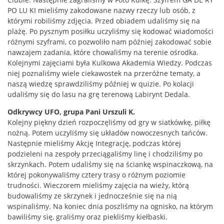
PO LU KI mieliśmy zakodowane nazwy rzeczy lub osób, z
którymi robiliśmy zdjęcia. Przed obiadem udaliśmy się na
plażę. Po pysznym posiłku uczyliśmy się kodować wiadomości
różnymi szyframi, co pozwoliło nam później zakodować sobie
nawzajem zadania, które chowaliśmy na terenie ośrodka.
Kolejnymi zajęciami była Kulkowa Akademia Wiedzy. Podczas
niej poznaliśmy wiele ciekawostek na przeróżne tematy, a
naszą wiedzę sprawdziliśmy później w quizie. Po kolacji
udaliśmy się do lasu na grę terenową Labirynt Dedala.
Odkrywcy UFO, grupa Pani Urszuli K.
Kolejny piękny dzień rozpoczęliśmy od gry w siatkówkę, piłkę
nożną. Potem uczyliśmy się układów nowoczesnych tańców.
Następnie mieliśmy Akcję Integrację, podczas której
podzieleni na zespoły przeciągaliśmy linę i chodziliśmy po
skrzynkach. Potem udaliśmy się na ściankę wspinaczkową, na
której pokonywaliśmy cztery trasy o różnym poziomie
trudności. Wieczorem mieliśmy zajęcia na wieży, którą
budowaliśmy ze skrzynek i jednocześnie się na nią
wspinaliśmy. Na koniec dnia poszliśmy na ognisko, na którym
bawiliśmy się, graliśmy oraz piekliśmy kiełbaski.