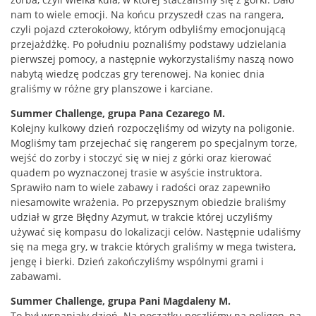
nam to wiele emocji. Na końcu przyszedł czas na rangera,
czyli pojazd czterokołowy, którym odbyliśmy emocjonującą
przejażdżkę. Po południu poznaliśmy podstawy udzielania
pierwszej pomocy, a następnie wykorzystaliśmy naszą nowo
nabytą wiedzę podczas gry terenowej. Na koniec dnia
graliśmy w różne gry planszowe i karciane.
Summer Challenge, grupa Pana Cezarego M.
Kolejny kulkowy dzień rozpoczęliśmy od wizyty na poligonie.
Mogliśmy tam przejechać się rangerem po specjalnym torze,
wejść do zorby i stoczyć się w niej z górki oraz kierować
quadem po wyznaczonej trasie w asyście instruktora.
Sprawiło nam to wiele zabawy i radości oraz zapewniło
niesamowite wrażenia. Po przepysznym obiedzie braliśmy
udział w grze Błędny Azymut, w trakcie której uczyliśmy
używać się kompasu do lokalizacji celów. Następnie udaliśmy
się na mega gry, w trakcie których graliśmy w mega twistera,
jengę i bierki. Dzień zakończyliśmy wspólnymi grami i
zabawami.
Summer Challenge, grupa Pani Magdaleny M.
To był wspaniały dzień. Na początku poszliśmy na poligon, na