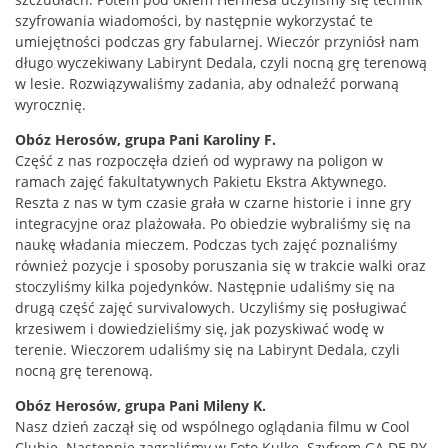
szyfrowania wiadomości, by następnie wykorzystać te
umiejętności podczas gry fabularnej. Wieczór przyniósł nam
długo wyczekiwany Labirynt Dedala, czyli nocną grę terenową
w lesie. Rozwiązywaliśmy zadania, aby odnaleźć porwaną
wyrocznię.
Obóz Herosów, grupa Pani Karoliny F.
Część z nas rozpoczęła dzień od wyprawy na poligon w
ramach zajęć fakultatywnych Pakietu Ekstra Aktywnego.
Reszta z nas w tym czasie grała w czarne historie i inne gry
integracyjne oraz plażowała. Po obiedzie wybraliśmy się na
naukę władania mieczem. Podczas tych zajęć poznaliśmy
również pozycje i sposoby poruszania się w trakcie walki oraz
stoczyliśmy kilka pojedynków. Następnie udaliśmy się na
drugą część zajęć survivalowych. Uczyliśmy się posługiwać
krzesiwem i dowiedzieliśmy się, jak pozyskiwać wodę w
terenie. Wieczorem udaliśmy się na Labirynt Dedala, czyli
nocną grę terenową.
Obóz Herosów, grupa Pani Mileny K.
Nasz dzień zaczął się od wspólnego oglądania filmu w Cool
Clubie. Następnie zagraliśmy w Foto Kulkę. Szyfrem GA DE RY