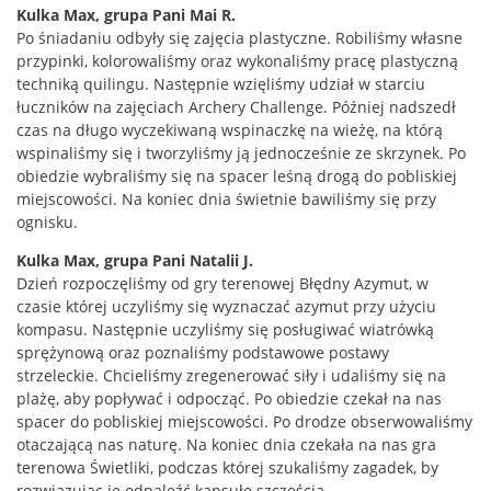
Kulka Max, grupa Pani Mai R.
Po śniadaniu odbyły się zajęcia plastyczne. Robiliśmy własne
przypinki, kolorowaliśmy oraz wykonaliśmy pracę plastyczną
techniką quilingu. Następnie wzięliśmy udział w starciu
łuczników na zajęciach Archery Challenge. Później nadszedł
czas na długo wyczekiwaną wspinaczkę na wieżę, na którą
wspinaliśmy się i tworzyliśmy ją jednocześnie ze skrzynek. Po
obiedzie wybraliśmy się na spacer leśną drogą do pobliskiej
miejscowości. Na koniec dnia świetnie bawiliśmy się przy
ognisku.
Kulka Max, grupa Pani Natalii J.
Dzień rozpoczęliśmy od gry terenowej Błędny Azymut, w
czasie której uczyliśmy się wyznaczać azymut przy użyciu
kompasu. Następnie uczyliśmy się posługiwać wiatrówką
sprężynową oraz poznaliśmy podstawowe postawy
strzeleckie. Chcieliśmy zregenerować siły i udaliśmy się na
plażę, aby popływać i odpocząć. Po obiedzie czekał na nas
spacer do pobliskiej miejscowości. Po drodze obserwowaliśmy
otaczającą nas naturę. Na koniec dnia czekała na nas gra
terenowa Świetliki, podczas której szukaliśmy zagadek, by
rozwiązując je odnaleźć kapsułę szczęścia.