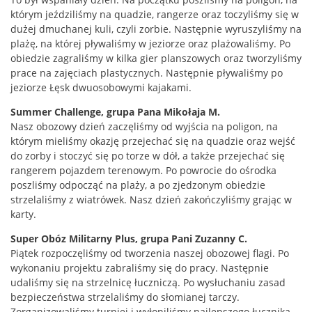
którym jeździliśmy na quadzie, rangerze oraz toczyliśmy się w
dużej dmuchanej kuli, czyli zorbie. Następnie wyruszyliśmy na
plażę, na której pływaliśmy w jeziorze oraz plażowaliśmy. Po
obiedzie zagraliśmy w kilka gier planszowych oraz tworzyliśmy
prace na zajęciach plastycznych. Następnie pływaliśmy po
jeziorze Łęsk dwuosobowymi kajakami.
Summer Challenge, grupa Pana Mikołaja M.
Nasz obozowy dzień zaczęliśmy od wyjścia na poligon, na
którym mieliśmy okazję przejechać się na quadzie oraz wejść
do zorby i stoczyć się po torze w dół, a także przejechać się
rangerem pojazdem terenowym. Po powrocie do ośrodka
poszliśmy odpocząć na plaży, a po zjedzonym obiedzie
strzelaliśmy z wiatrówek. Nasz dzień zakończyliśmy grając w
karty.
Super Obóz Militarny Plus, grupa Pani Zuzanny C.
Piątek rozpoczęliśmy od tworzenia naszej obozowej flagi. Po
wykonaniu projektu zabraliśmy się do pracy. Następnie
udaliśmy się na strzelnicę łuczniczą. Po wysłuchaniu zasad
bezpieczeństwa strzelaliśmy do słomianej tarczy.
Zorganizowaliśmy turniej i wyłoniliśmy najlepszego łucznika.