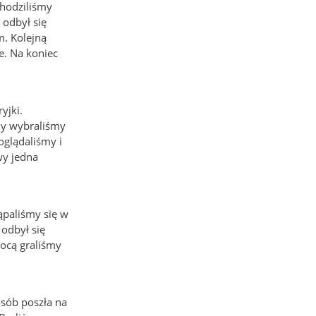
chodziliśmy
 odbył się
m. Kolejną
e. Na koniec
yjki.
ody wybraliśmy
oglądaliśmy i
wy jedna
ąpaliśmy się w
 odbył się
ocą graliśmy
osób poszła na