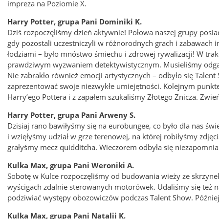
impreza na Poziomie X.
Harry Potter, grupa Pani Dominiki K.
Dziś rozpoczęliśmy dzień aktywnie! Połowa naszej grupy posia
gdy pozostali uczestniczyli w różnorodnych grach i zabawach 
łodziami – było mnóstwo śmiechu i zdrowej rywalizacji! W trak
prawdziwym wyzwaniem detektywistycznym. Musieliśmy odgadną
Nie zabrakło również emocji artystycznych – odbyło się Talen
zaprezentować swoje niezwykłe umiejętności. Kolejnym punkte
Harry’ego Pottera i z zapałem szukaliśmy Złotego Znicza. Zwi
Harry Potter, grupa Pani Arweny S.
Dzisiaj rano bawiłyśmy się na eurobungee, co było dla nas św
i wzięłyśmy udział w grze terenowej, na której robiłyśmy zdję
grałyśmy mecz quidditcha. Wieczorem odbyła się niezapomnia
Kulka Max, grupa Pani Weroniki A.
Sobotę w Kulce rozpoczęliśmy od budowania wieży ze skrzynek i
wyścigach zdalnie sterowanych motorówek. Udaliśmy się też na 
podziwiać występy obozowiczów podczas Talent Show. Później pr
Kulka Max, grupa Pani Natalii K.