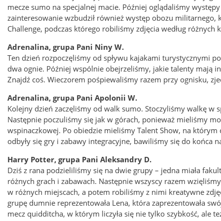
mecze sumo na specjalnej macie. Później oglądaliśmy występy 
zainteresowanie wzbudził również występ obozu militarnego, kt
Challenge, podczas którego robiliśmy zdjęcia według różnych
Adrenalina, grupa Pani Niny W.
Ten dzień rozpoczęliśmy od spływu kajakami turystycznymi po 
dwa ognie. Później wspólnie obejrzeliśmy, jakie talenty mają i
Znajdź coś. Wieczorem pośpiewaliśmy razem przy ognisku, zjed
Adrenalina, grupa Pani Apolonii W.
Kolejny dzień zaczęliśmy od walk sumo. Stoczyliśmy walkę w 
Następnie poczuliśmy się jak w górach, ponieważ mieliśmy mo
wspinaczkowej. Po obiedzie mieliśmy Talent Show, na którym c
odbyły się gry i zabawy integracyjne, bawiliśmy się do końca n
Harry Potter, grupa Pani Aleksandry D.
Dziś z rana podzieliliśmy się na dwie grupy – jedna miała fakul
różnych grach i zabawach. Następnie wszyscy razem wzięliśmy
w różnych miejscach, a potem robiliśmy z nimi kreatywne zdjęc
grupę dumnie reprezentowała Lena, która zaprezentowała swój
mecz quidditcha, w którym liczyła się nie tylko szybkość, ale t