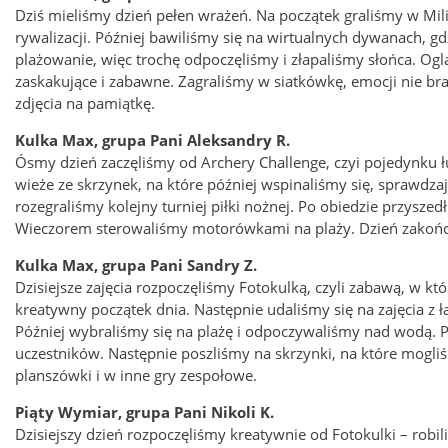
Dziś mieliśmy dzień pełen wrażeń. Na początek graliśmy w Mil
rywalizacji. Później bawiliśmy się na wirtualnych dywanach, g
plażowanie, więc trochę odpoczęliśmy i złapaliśmy słońca. Og
zaskakujące i zabawne. Zagraliśmy w siatkówkę, emocji nie bra
zdjęcia na pamiątkę.
Kulka Max, grupa Pani Aleksandry R.
Ósmy dzień zaczęliśmy od Archery Challenge, czyi pojedynku
wieże ze skrzynek, na które później wspinaliśmy się, sprawdza
rozegraliśmy kolejny turniej piłki nożnej. Po obiedzie przysz
Wieczorem sterowaliśmy motorówkami na plaży. Dzień zakończ
Kulka Max, grupa Pani Sandry Z.
Dzisiejsze zajęcia rozpoczęliśmy Fotokulką, czyli zabawą, w 
kreatywny początek dnia. Następnie udaliśmy się na zajęcia z ł
Później wybraliśmy się na plażę i odpoczywaliśmy nad wodą. P
uczestników. Następnie poszliśmy na skrzynki, na które mogliś
planszówki i w inne gry zespołowe.
Piąty Wymiar, grupa Pani Nikoli K.
Dzisiejszy dzień rozpoczęliśmy kreatywnie od Fotokulki – rob