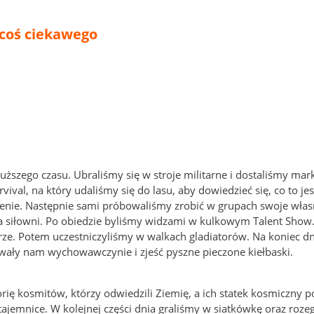
 coś ciekawego
dłuższego czasu. Ubraliśmy się w stroje militarne i dostaliśmy mar
vival, na który udaliśmy się do lasu, aby dowiedzieć się, co to jes
onienie. Następnie sami próbowaliśmy zrobić w grupach swoje wła
a siłowni. Po obiedzie byliśmy widzami w kulkowym Talent Show
itarze. Potem uczestniczyliśmy w walkach gladiatorów. Na koniec d
wały nam wychowawczynie i zjeść pyszne pieczone kiełbaski.
rię kosmitów, którzy odwiedzili Ziemię, a ich statek kosmiczny p
tajemnice. W kolejnej części dnia graliśmy w siatkówkę oraz roze