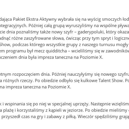
dająca Pakiet Ekstra Aktywny wybrała się na wyścig smoczych łod
integracyjnych. Później całą grupą wyruszyliśmy na wspólne pły
cie dnia poznaliśmy także nowy szyfr – gaderypoluki, który okazał
ć różne zaszyfrowane słowa, ćwicząc przy tym spryt i logiczn
t Show, podczas którego wszystkie grupy z naszego turnusu mogły
m programu był mecz quidditcha – wcieliliśmy się w zawodników
eńczeniem dnia była impreza taneczna na Poziomie X.
ietnym rozpoczęciem dnia. Później nauczyłyśmy się nowego szyfr
cia różnych rzeczy. Po obiedzie odbyło się kulkowe Talent Show. 
na impreza taneczna na Poziomie X.
 wspinania się po niej w specjalnej uprzęży. Następnie wzięliśm
plażę i korzystaliśmy z kąpieli w jeziorze. Po obiedzie mieliśmy
zyszedł czas na gry i zabawy z piłką. Wieczór spędziliśmy grają