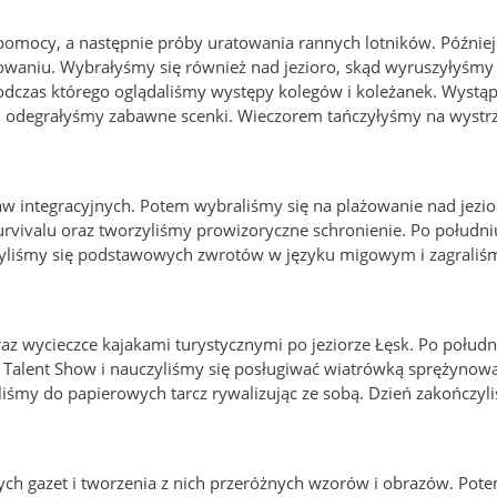
j pomocy, a następnie próby uratowania rannych lotników. Późnie
sowaniu. Wybrałyśmy się również nad jezioro, skąd wyruszyłyśm
podczas którego oglądaliśmy występy kolegów i koleżanek. Wystąp
y i odegrałyśmy zabawne scenki. Wieczorem tańczyłyśmy na wystr
abaw integracyjnych. Potem wybraliśmy się na plażowanie nad jezio
urvivalu oraz tworzyliśmy prowizoryczne schronienie. Po południ
zyliśmy się podstawowych zwrotów w języku migowym i zagraliś
raz wycieczce kajakami turystycznymi po jeziorze Łęsk. Po połudn
 Talent Show i nauczyliśmy się posługiwać wiatrówką sprężynow
liśmy do papierowych tarcz rywalizując ze sobą. Dzień zakończy
ych gazet i tworzenia z nich przeróżnych wzorów i obrazów. Pote