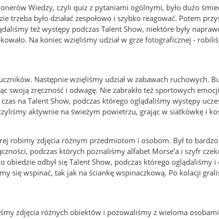
ionerów Wiedzy, czyli quiz z pytaniami ogólnymi, było dużo śmie
dzie trzeba było działać zespołowo i szybko reagować. Potem przy
lądaliśmy też występy podczas Talent Show, niektóre były napraw
kowało. Na koniec wzięliśmy udział w grze fotograficznej - robil
 łuczników. Następnie wzięliśmy udział w zabawach ruchowych. 
jąc swoją zręczność i odwagę. Nie zabrakło też sportowych emocji
edł czas na Talent Show, podczas którego oglądaliśmy występy ucze
yliśmy aktywnie na świeżym powietrzu, grając w siatkówkę i k
której robimy zdjęcia różnym przedmiotom i osobom. Był to bardzo
ączności, podczas których poznaliśmy alfabet Morse’a i szyfr czek
o obiedzie odbył się Talent Show, podczas którego oglądaliśmy 
my się wspinać, tak jak na ściankę wspinaczkową. Po kolacji gral
iliśmy zdjęcia różnych obiektów i pozowaliśmy z wieloma osobami