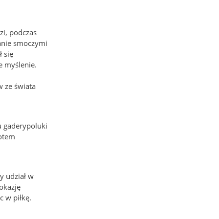
zi, podczas
wanie smoczymi
 się
e myślenie.
 ze świata
u gaderypoluki
Potem
y udział w
 okazję
c w piłkę.