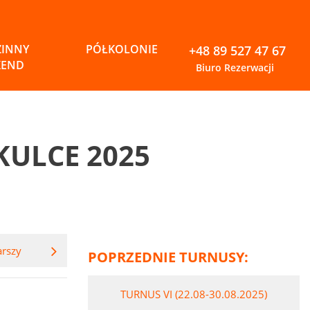
ZINNY
PÓŁKOLONIE
+48 89 527 47 67
KEND
Biuro Rezerwacji
KULCE 2025
arszy
POPRZEDNIE TURNUSY:
TURNUS VI (22.08-30.08.2025)