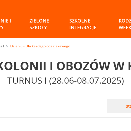
NIE I
ZIELONE
SZKOLNE
ROD
ZY
SZKOŁY
INTEGRACJE
WEE
s I
Dzień 8 - Dla każdego coś ciekawego
 KOLONII I OBOZÓW W 
TURNUS I (28.06-08.07.2025)
st