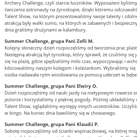
Archery Challenge, czyli starcie łuczników. Wyposażeni byliśm
ćwiczenia astronauty na żyroskopie, dzięki któremu odczuwali
Talent Show, na którym prezentowaliśmy swoje talenty i zdol
atrakcją były walki sumo, na których w zabawnych i bezpiecz
dnia graliśmy drużynami w kalambury.
Summer Challenge, grupa Pani Zofii M.
Kolejny słoneczny dzień rozpoczęliśmy od tworzenia prac plast
Następną atrakcją był żyroskop, który sprawił, że czuliśmy się
się na plażę, gdzie spędzaliśmy miło czas, wypoczywając i wch
kibicowaliśmy naszym kolegom i koleżankom. Wybraliśmy się 
osoba nadawała rytm wiosłowania za pomocą uderzeń w bęben
Summer Challenge, grupa Pani Elwiry O.
Dzień rozpoczęliśmy od nauki jazdy na nietypowym rowerze or
jeziorze i korzystaliśmy z pięknej pogody. Później układaliśmy 
Talent Show, oglądaliśmy występy innych uczestników. Uczyl
w bingo. Na koniec dnia bawiliśmy się w chowanego.
Summer Challenge, grupa Pani Klaudii P.
Sobotę rozpoczęliśmy od ścianki wspinaczkowej, na której mog