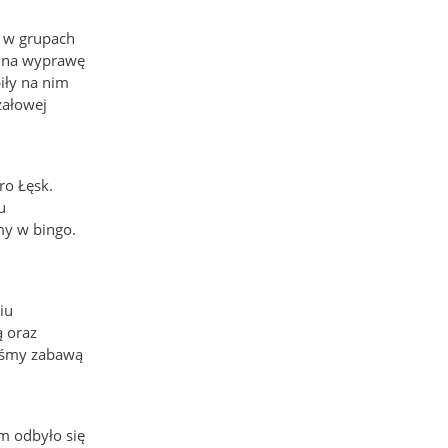
j w grupach
y na wyprawę
iły na nim
załowej
ro Łęsk.
u
my w bingo.
iu
ą oraz
liśmy zabawą
m odbyło się