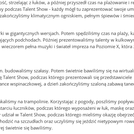
 strzelając z łuków, a później przyszedł czas na plażowanie i r
y podczas Talent Show - każdy mógł tu zaprezentować swoje umi
eń zakończyliśmy klimatycznym ogniskiem, pełnym śpiewów i śmie
rki w gigantycznych wersjach. Potem spędziliśmy czas na plaży, ką
ujących podchodach. Później prezentowaliśmy talenty w kulkowy
a wieczorem pełna muzyki i świateł impreza na Poziomie X, która
.in. budowaliśmy szałasy. Potem świetnie bawiliśmy się na wirtua
ię Talent Show, podczas którego prezentowali się przedstawiciele
iance wspinaczkowej, a dzień zakończyliśmy szaloną zabawą tane
kaliśmy na trampolinie. Korzystając z pogody, poszliśmy popły
starciu łuczników, podczas którego wyposażeni w łuk, maskę oraz 
 udział w Talent Show, podczas którego mieliśmy okazję obejrze
 chodzić na szczudłach oraz uczyliśmy się jeździć nietypowym ro
j świetnie się bawiliśmy.