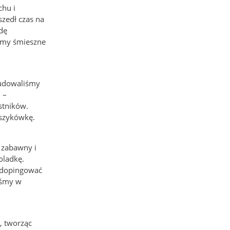
chu i
szedł czas na
dę
iśmy śmieszne
Budowaliśmy
 –
stników.
oszykówkę.
 zabawny i
oladkę.
i dopingować
iśmy w
, tworząc