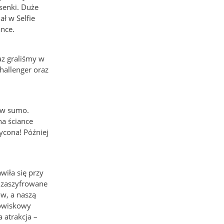
senki. Duże
ł w Selfie
ance.
az graliśmy w
hallenger oraz
ów sumo.
na ściance
ycona! Później
wiła się przy
a zaszyfrowane
ow, a naszą
dowiskowy
a atrakcja –