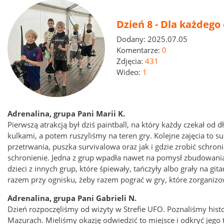
Dzień 8 - Dla każdego
Dodany:
2025.07.05
Komentarze:
0
Zdjęcia:
431
Wideo:
1
Adrenalina, grupa Pani Marii K.
Pierwszą atrakcją był dziś paintball, na który każdy czekał od 
kulkami, a potem ruszyliśmy na teren gry. Kolejne zajęcia to sur
przetrwania, puszka survivalowa oraz jak i gdzie zrobić schr
schronienie. Jedna z grup wpadła nawet na pomysł zbudowani
dzieci z innych grup, które śpiewały, tańczyły albo grały na g
razem przy ognisku, żeby razem pograć w gry, które zorganizo
Adrenalina, grupa Pani Gabrieli N.
Dzień rozpoczęliśmy od wizyty w Strefie UFO. Poznaliśmy histo
Mazurach. Mieliśmy okazję odwiedzić to miejsce i odkryć jego 