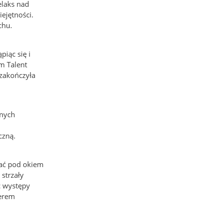
elaks nad
ejętności.
chu.
piąc się i
m Talent
 zakończyła
lnych
czną.
wać pod okiem
strzały
ć występy
werem