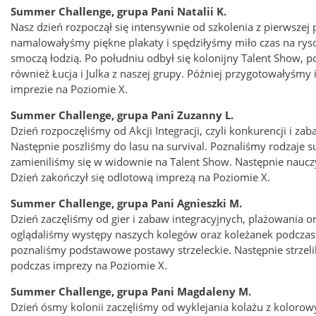
Summer Challenge, grupa Pani Natalii K.
Nasz dzień rozpoczął się intensywnie od szkolenia z pierwsze
namalowałyśmy piękne plakaty i spędziłyśmy miło czas na ry
smoczą łodzią. Po południu odbył się kolonijny Talent Show, 
również Łucja i Julka z naszej grupy. Później przygotowałyśm
imprezie na Poziomie X.
Summer Challenge, grupa Pani Zuzanny L.
Dzień rozpoczęliśmy od Akcji Integracji, czyli konkurencji i z
Następnie poszliśmy do lasu na survival. Poznaliśmy rodzaje s
zamieniliśmy się w widownie na Talent Show. Następnie nauc
Dzień zakończył się odlotową imprezą na Poziomie X.
Summer Challenge, grupa Pani Agnieszki M.
Dzień zaczęliśmy od gier i zabaw integracyjnych, plażowania o
oglądaliśmy występy naszych kolegów oraz koleżanek podczas
poznaliśmy podstawowe postawy strzeleckie. Następnie strzeli
podczas imprezy na Poziomie X.
Summer Challenge, grupa Pani Magdaleny M.
Dzień ósmy kolonii zaczęliśmy od wyklejania kolażu z kolorow