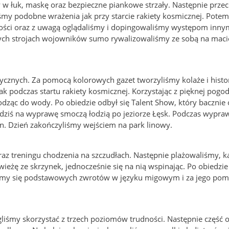
y w łuk, maskę oraz bezpieczne piankowe strzały. Następnie prze
śmy podobne wrażenia jak przy starcie rakiety kosmicznej. Potem
ności oraz z uwagą oglądaliśmy i dopingowaliśmy występom inny
nych strojach wojowników sumo rywalizowaliśmy ze sobą na maci
ycznych. Za pomocą kolorowych gazet tworzyliśmy kolaże i histor
 jak podczas startu rakiety kosmicznej. Korzystając z pięknej pog
odząc do wody. Po obiedzie odbył się Talent Show, który bacznie 
dziś na wyprawę smoczą łodzią po jeziorze Łęsk. Podczas wypra
. Dzień zakończyliśmy wejściem na park linowy.
az treningu chodzenia na szczudłach. Następnie plażowaliśmy, k
wieżę ze skrzynek, jednocześnie się na nią wspinając. Po obiedzie
iśmy się podstawowych zwrotów w języku migowym i za jego pom
liśmy skorzystać z trzech poziomów trudności. Następnie część 