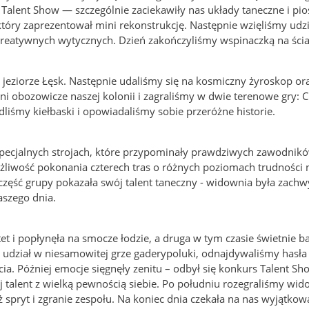
Talent Show — szczególnie zaciekawiły nas układy taneczne i pio
óry zaprezentował mini rekonstrukcję. Następnie wzięliśmy udzia
 kreatywnych wytycznych. Dzień zakończyliśmy wspinaczką na ści
jeziorze Łęsk. Następnie udaliśmy się na kosmiczny żyroskop or
nni obozowicze naszej kolonii i zagraliśmy w dwie terenowe gry: C
liśmy kiełbaski i opowiadaliśmy sobie przeróżne historie.
specjalnych strojach, które przypominały prawdziwych zawodnik
żliwość pokonania czterech tras o różnych poziomach trudności 
zęść grupy pokazała swój talent taneczny - widownia była zachw
aszego dnia.
tet i popłynęła na smocze łodzie, a druga w tym czasie świetnie ba
 udział w niesamowitej grze gaderypoluki, odnajdywaliśmy hasł
ia. Później emocje sięgnęły zenitu – odbył się konkurs Talent Sh
 talent z wielką pewnością siebie. Po południu rozegraliśmy wi
eż spryt i zgranie zespołu. Na koniec dnia czekała na nas wyjątkow