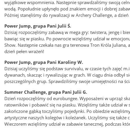
wyjątkowe wspomnienia. Następnie sprawdzaliśmy swoją celność,
wodą. Popołudnie upłynęło pod znakiem emocji i dobrej zabaw
Później stanęliśmy do rywalizacji w Archery Challenge, a dzi
Power Jump, grupa Pani Julii Ś.
Dzisiaj rozpoczęliśmy zabawą w mega gry: twistera, jengę i bie
bawiąc się w piasku. Po powrocie wzięliśmy udział w emocjon
Show. Następnie czekała nas gra terenowa Tron Króla Juliana, 
dzień pełen wrażeń!
Power Jump, grupa Pani Karoliny W.
Dzisiaj uczyliśmy się podstaw survivalu, w czasie tych zajęć m
dywanach, skacząc i rywalizując w grach. W ciągu dnia odbył s
poszczególnych grup. Sprawdziliśmy swoje umiejętności na śc
Summer Challenge, grupa Pani Julii G.
Dzień rozpoczęliśmy od eurobungee. Wyposażeni w uprząż ska
ratowników i pobawić się na piasku. Wzięliśmy także udział w 
zakończone gąbką toczyliśmy pojedynki. Po obiedzie wzięliśmy
artystyczne naszych kolegów i koleżanek. Uczyliśmy się także
Wieczorem wzięliśmy udział w zabawie tanecznej, podczas które