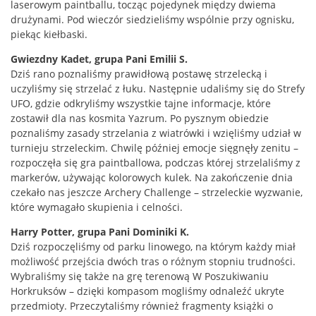
laserowym paintballu, tocząc pojedynek między dwiema
drużynami. Pod wieczór siedzieliśmy wspólnie przy ognisku,
piekąc kiełbaski.
Gwiezdny Kadet, grupa Pani Emilii S.
Dziś rano poznaliśmy prawidłową postawę strzelecką i
uczyliśmy się strzelać z łuku. Następnie udaliśmy się do Strefy
UFO, gdzie odkryliśmy wszystkie tajne informacje, które
zostawił dla nas kosmita Yazrum. Po pysznym obiedzie
poznaliśmy zasady strzelania z wiatrówki i wzięliśmy udział w
turnieju strzeleckim. Chwilę później emocje sięgnęły zenitu –
rozpoczęła się gra paintballowa, podczas której strzelaliśmy z
markerów, używając kolorowych kulek. Na zakończenie dnia
czekało nas jeszcze Archery Challenge – strzeleckie wyzwanie,
które wymagało skupienia i celności.
Harry Potter, grupa Pani Dominiki K.
Dziś rozpoczęliśmy od parku linowego, na którym każdy miał
możliwość przejścia dwóch tras o różnym stopniu trudności.
Wybraliśmy się także na grę terenową W Poszukiwaniu
Horkruksów – dzięki kompasom mogliśmy odnaleźć ukryte
przedmioty. Przeczytaliśmy również fragmenty książki o