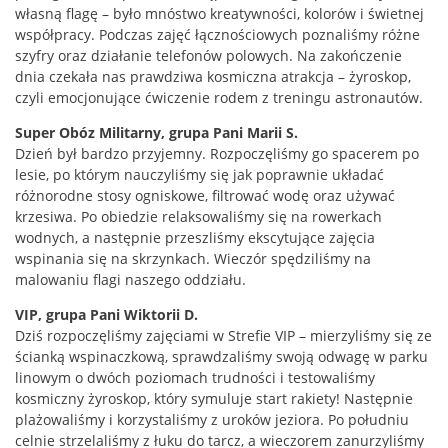
własną flagę – było mnóstwo kreatywności, kolorów i świetnej
współpracy. Podczas zajęć łącznościowych poznaliśmy różne
szyfry oraz działanie telefonów polowych. Na zakończenie
dnia czekała nas prawdziwa kosmiczna atrakcja – żyroskop,
czyli emocjonujące ćwiczenie rodem z treningu astronautów.
Super Obóz Militarny, grupa Pani Marii S.
Dzień był bardzo przyjemny. Rozpoczęliśmy go spacerem po
lesie, po którym nauczyliśmy się jak poprawnie układać
różnorodne stosy ogniskowe, filtrować wodę oraz używać
krzesiwa. Po obiedzie relaksowaliśmy się na rowerkach
wodnych, a następnie przeszliśmy ekscytujące zajęcia
wspinania się na skrzynkach. Wieczór spędziliśmy na
malowaniu flagi naszego oddziału.
VIP, grupa Pani Wiktorii D.
Dziś rozpoczęliśmy zajęciami w Strefie VIP – mierzyliśmy się ze
ścianką wspinaczkową, sprawdzaliśmy swoją odwagę w parku
linowym o dwóch poziomach trudności i testowaliśmy
kosmiczny żyroskop, który symuluje start rakiety! Następnie
plażowaliśmy i korzystaliśmy z uroków jeziora. Po południu
celnie strzelaliśmy z łuku do tarcz, a wieczorem zanurzyliśmy