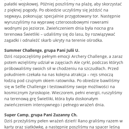
pałatki wojskowej. Później poszliśmy na plażę, aby skorzystać
z pięknej pogody. Po obiedzie uczyliśmy się jeździć na
segwayu, pokonując specjalnie przygotowany tor. Następnie
wyruszyliśmy na wyprawę czteroosobowymi rowerami
wodnymi po jeziorze. Zwieńczeniem dnia była nocna gra
terenowa Świetliki – udaliśmy się do lasu, by rozwiązywać
zagadki i odnaleźć skarb ukryty na terenie ośrodka.
Summer Challenge, grupa Pani Julii U.
Dziś rozpoczęliśmy pełnym emocji Archery Challenge, a zaraz
potem wzięliśmy udział w zajęciach Ale cyrk!, podczas których
próbowaliśmy swoich sił w chodzeniu na szczudłach. Przed
południem czekała na nas kolejna atrakcja – rejs smoczą
łodzią pod czujnym okiem ratownika. Po obiedzie bawiliśmy
się w Selfie Challenge i testowaliśmy swoje możliwości na
kosmicznym żyroskopie. Wieczorem, pełni energii, ruszyliśmy
na terenową grę Świetliki, która była doskonałym
zwieńczeniem intensywnego i pełnego wrażeń dnia.
Super Camp, grupa Pani Zuzanny Ch.
Dziś przeżyliśmy pełen wrażeń dzień! Rano graliśmy razem w
karty oraz siatkówkę, a następnie poszliśmy na spacer leśną