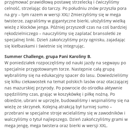
przyjmować prawidłową postawę strzelecką i ćwiczyliśmy
celność, strzelając do tarczy. Po południu znów przyszła pora
na gry – tym razem w wersji XXL! Zmierzyliśmy się w mega
twisterze, zagraliśmy w gigantyczne bierki, ułożyliśmy wielką
wieżę z klocków jenga. Później przyszedł czas na coś bardziej
rękodzielniczego – nauczyliśmy się zaplatać bransoletki ze
specjalnej linki. Dzień zakończyliśmy przy ognisku, zajadając
się kiełbaskami i świetnie się integrując.
Summer Challenge, grupa Pani Karoliny B.
W poniedziałek rozpoczęliśmy od nauki jazdy na segwayu po
specjalnie przygotowanym torze. Następnie całą grupą
wybraliśmy się na edukacyjny spacer do lasu. Dowiedzieliśmy
się kilku ciekawostek na temat polskich lasów oraz otaczającej
nas mazurskiej przyrody. Po powrocie do ośrodka aktywnie
spędziliśmy czas, grając w koszykówkę i piłkę nożną. Po
obiedzie, ubrani w uprzęże, budowaliśmy i wspinaliśmy się na
wieżę ze skrzynek. Kolejną atrakcją był turniej sumo –
przebrani w specjalne stroje wcielaliśmy się w zawodników i
walczyliśmy o tytuł najlepszego. Dzień zakończyliśmy grami w
mega jengę, mega twistera oraz bierki w wersji XXL.