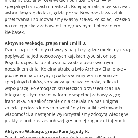
specjalnych strojach i maskach. Kolejną atrakcją był survival:
wybraliśmy się do lasu, gdzie poznaliśmy podstawy sztuki
przetrwania i zbudowaliśmy własny szałas. Po kolacji czekało
na nas ognisko z zabawami integracyjnymi i pieczeniem
kiełbasek.
Aktywne Wakacje, grupa Pani Emilii B.
Dzień rozpoczęliśmy od wizyty na plaży, gdzie mieliśmy okazję
popływać na jednoosobowych kajakach typu sit on top.
Pogoda dopisała, a zabawa na wodzie była świetnym
początkiem dnia! Kolejną atrakcją było Archery Challenge –
podzieleni na drużyny rywalizowaliśmy w strzelaniu ze
specjalnych łuków, sprawdzając naszą celność, refleks i
współpracę. Po emocjach strzeleckich przyszedł czas na
integrację – tym razem w formie wspólnej zabawy w grę
francuską. Na zakończenie dnia czekała na nas Enigma –
zajęcia, podczas których poznaliśmy techniki szyfrowania
wiadomości, a następnie wykorzystaliśmy zdobytą wiedzę w
praktyce podczas zespołowej gry pełnej zagadek i tajemnic.
Aktywne Wakacje, grupa Pani Jagody K.
Ten dzień pełen obozowych wrażeń rozpoczęliśmy od