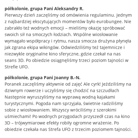
półkolonie, grupa Pani Aleksandry R.
Pierwszy dzień zaczęliśmy od omówienia
regulaminu
. Jednym
z najbardziej ekscytujących momentów było eurobungee. Nie
zabrakło też wodnych emocji – mieliśmy okazję spróbować
swoich sił na smoczych łodziach. Wspólne wiosłowanie
wymagało współpracy i rytmu, nasza smocza drużyna płynęła
jak zgrana ekipa wikingów. Odwiedziliśmy też tajemnicze i
niezwykle oryginalne kino sferyczne, gdzie czekał na nas
seans 3D. Po obiedzie osiągnęliśmy trzeci poziom tajności w
Strefie UFO.
półkolonie, grupa Pani Joanny B.-N.
Poranek zaczęliśmy aktywnie od zajęć Ale cyrk! Jeździliśmy na
dziwnym rowerze i uczyliśmy się chodzić na szczudłach
Następnie wyruszyliśmy na wyprawą wodną kajakami
turystycznymi. Pogoda nam sprzyjała, świetnie radziliśmy
sobie z wiosłowaniem. Wszyscy wróciliśmy z szerokimi
uśmiechami! Po wodnych przygodach przyszedł czas na kino
3D – trójwymiarowe efekty robiły ogromne wrażenie. Po
obiedzie czekała nas Strefa UFO z trzecim poziomem tajności.