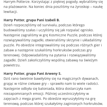
Harrym Potterze. Korzystając z pięknej pogody, wybraliśmy się
na plażowanie. Na koniec dnia poszliśmy na żyroskop – naukę
lewitacji.
Harry Potter, grupa Pani Izabeli B.
Dzień rozpoczęliśmy od survivalu, podczas którego
budowaliśmy szałas i uczyliśmy się jak rozpalać ognisko.
Następnie zagraliśmy w grę Kosmiczne Puzzle, podczas której
rozwiązywaliśmy zagadki, otwieraliśmy skrzynie i układaliśmy
puzzle. Po obiedzie integrowaliśmy się podczas różnych gier i
zabaw a następnie szukaliśmy horkruksów podczas gry
terenowej. Odpowiadaliśmy na pytania i rozwiązywaliśmy
zagadki. Dzień zakończyliśmy wspólną zabawą na świeżym
powietrzu.
Harry Potter, grupa Pani Arweny S.
Dziś rano świetnie bawiłyśmy się na magicznych dywanach,
grając w różne ciekawe gry – sprawiło nam to wiele radości.
Następnie odbyła się baloniada, która dostarczyła nam
niezapomnianych emocji. Później uczestniczyłyśmy w
zajęciach z mega grami. Po obiedzie wyruszyłyśmy na grę
terenową, podczas której szukałyśmy zaginionych horkruksów,