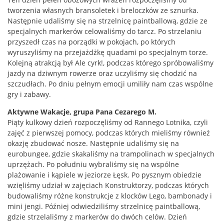
tworzenia własnych bransoletek i breloczków ze sznurka.
Następnie udaliśmy się na strzelnicę paintballową, gdzie ze
specjalnych markerów celowaliśmy do tarcz. Po strzelaniu
przyszedł czas na porządki w pokojach, po których
wyruszyliśmy na przejażdżkę quadami po specjalnym torze.
Kolejną atrakcją był Ale cyrk!, podczas którego spróbowaliśmy
jazdy na dziwnym rowerze oraz uczyliśmy się chodzić na
szczudłach. Po dniu pełnym emocji umiliły nam czas wspólne
gry i zabawy.
Aktywne Wakacje, grupa Pana Cezarego M.
Piąty kulkowy dzień rozpoczęliśmy od Rannego Lotnika, czyli
zajęć z pierwszej pomocy, podczas których mieliśmy również
okazję zbudować nosze. Następnie udaliśmy się na
eurobungee, gdzie skakaliśmy na trampolinach w specjalnych
uprzężach. Po południu wybraliśmy się na wspólne
plażowanie i kąpiele w jeziorze Łęsk. Po pysznym obiedzie
wzięliśmy udział w zajęciach Konstruktorzy, podczas których
budowaliśmy różne konstrukcje z klocków Lego, bambonady i
mini jengi. Później odwiedziliśmy strzelnicę paintballową,
gdzie strzelaliśmy z markerów do dwóch celów. Dzień