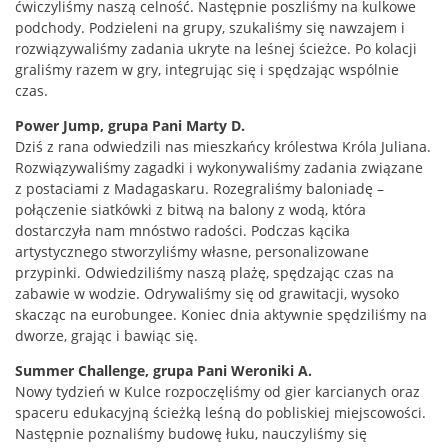
ćwiczyliśmy naszą celność. Następnie poszliśmy na kulkowe
podchody. Podzieleni na grupy, szukaliśmy się nawzajem i
rozwiązywaliśmy zadania ukryte na leśnej ścieżce. Po kolacji
graliśmy razem w gry, integrując się i spędzając wspólnie
czas.
Power Jump, grupa Pani Marty D.
Dziś z rana odwiedzili nas mieszkańcy królestwa Króla Juliana.
Rozwiązywaliśmy zagadki i wykonywaliśmy zadania związane
z postaciami z Madagaskaru. Rozegraliśmy baloniadę –
połączenie siatkówki z bitwą na balony z wodą, która
dostarczyła nam mnóstwo radości. Podczas kącika
artystycznego stworzyliśmy własne, personalizowane
przypinki. Odwiedziliśmy naszą plażę, spędzając czas na
zabawie w wodzie. Odrywaliśmy się od grawitacji, wysoko
skacząc na eurobungee. Koniec dnia aktywnie spędziliśmy na
dworze, grając i bawiąc się.
Summer Challenge, grupa Pani Weroniki A.
Nowy tydzień w Kulce rozpoczęliśmy od gier karcianych oraz
spaceru edukacyjną ścieżką leśną do pobliskiej miejscowości.
Następnie poznaliśmy budowę łuku, nauczyliśmy się