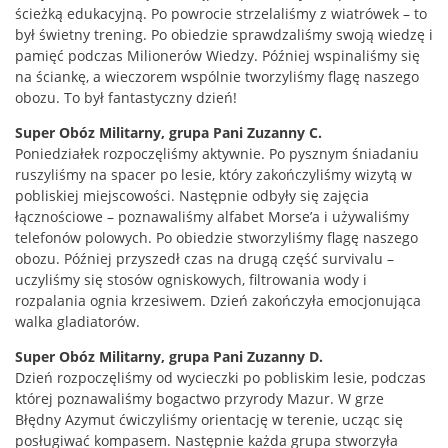
ścieżką edukacyjną. Po powrocie strzelaliśmy z wiatrówek – to
był świetny trening. Po obiedzie sprawdzaliśmy swoją wiedzę i
pamięć podczas Milionerów Wiedzy. Później wspinaliśmy się
na ściankę, a wieczorem wspólnie tworzyliśmy flagę naszego
obozu. To był fantastyczny dzień!
Super Obóz Militarny, grupa Pani Zuzanny C.
Poniedziałek rozpoczęliśmy aktywnie. Po pysznym śniadaniu
ruszyliśmy na spacer po lesie, który zakończyliśmy wizytą w
pobliskiej miejscowości. Następnie odbyły się zajęcia
łącznościowe – poznawaliśmy alfabet Morse’a i używaliśmy
telefonów polowych. Po obiedzie stworzyliśmy flagę naszego
obozu. Później przyszedł czas na drugą część survivalu –
uczyliśmy się stosów ogniskowych, filtrowania wody i
rozpalania ognia krzesiwem. Dzień zakończyła emocjonująca
walka gladiatorów.
Super Obóz Militarny, grupa Pani Zuzanny D.
Dzień rozpoczęliśmy od wycieczki po pobliskim lesie, podczas
której poznawaliśmy bogactwo przyrody Mazur. W grze
Błędny Azymut ćwiczyliśmy orientację w terenie, ucząc się
posługiwać kompasem. Następnie każda grupa stworzyła