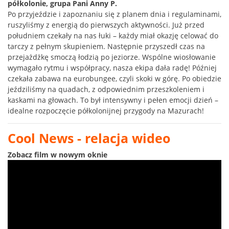
półkolonie, grupa Pani Anny P.
Po przyjeździe i zapoznaniu się z planem dnia i regulaminami,
ruszyliśmy z energią do pierwszych aktywności. Już przed
południem czekały na nas łuki – każdy miał okazję celować do
tarczy z pełnym skupieniem. Następnie przyszedł czas na
przejażdżkę smoczą łodzią po jeziorze. Wspólne wiosłowanie
wymagało rytmu i współpracy, nasza ekipa dała radę! Później
czekała zabawa na eurobungee, czyli skoki w górę. Po obiedzie
jeździliśmy na quadach, z odpowiednim przeszkoleniem i
kaskami na głowach. To był intensywny i pełen emocji dzień –
idealne rozpoczęcie półkolonijnej przygody na Mazurach!
Cool News - relacja wideo
Zobacz film w nowym oknie