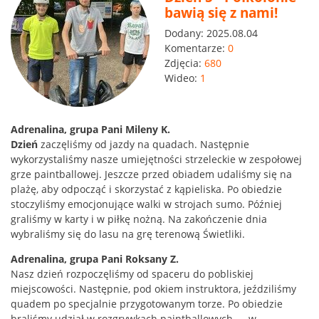
bawią się z nami!
Dodany:
2025.08.04
Komentarze:
0
Zdjęcia:
680
Wideo:
1
Adrenalina, grupa Pani Mileny K.
Dzień
zaczęliśmy od jazdy na quadach. Następnie
wykorzystaliśmy nasze umiejętności strzeleckie w zespołowej
grze paintballowej. Jeszcze przed obiadem udaliśmy się na
plażę, aby odpocząć i skorzystać z kąpieliska. Po obiedzie
stoczyliśmy emocjonujące walki w strojach sumo. Później
graliśmy w karty i w piłkę nożną. Na zakończenie dnia
wybraliśmy się do lasu na grę terenową
Świetliki.
Adrenalina, grupa Pani Roksany Z.
Nasz dzień rozpoczęliśmy od spaceru do pobliskiej
miejscowości. Następnie, pod okiem instruktora, jeździliśmy
quadem po specjalnie przygotowanym torze. Po obiedzie
braliśmy udział w rozgrywkach paintballowych — w