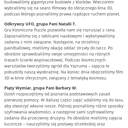
budowaliśmy gigantyczne budowle z klocków. Wieczorem
wybraliśmy się na seans filmowy do sferycznego kina 3D,
podczas którego poznaliśmy prawa rządzące ruchem planet.
Odkrywcy UFO, grupa Pani Natalii T.
Gra Kosmiczne Puzzle pozwoliła nam się rozruszać z rana.
Zapoznaliśmy się z tablicami naukowymi i wykonywaliśmy
zadania z nimi związane. Następnie, na strzelnicy
paintballowej, mieliśmy okazję oddać strzały do tarcz. Po
obiedzie sprawdzaliśmy swoje umiejętności na różnych
trasach ścianki wspinaczkowej. Podczas kosmicznych
warsztatów tworzyliśmy ogród dla Yazruma – zajęcia te
pobudziły naszą wyobraźnię. Na koniec dnia obejrzeliśmy film
3D w kinie sferycznym, związany z tematyką kosmosu.
Piąty Wymiar, grupa Pani Barbary W.
Dzień rozpoczęliśmy od poznania podstawowych zasad
pierwszej pomocy. W dalszej części zajęć udaliśmy się do lasu,
aby stworzyć własne nosze. Później poznaliśmy różne sposoby
szyfrowania wiadomości, a następnie sami szyfrowaliśmy
zadania dla przeciwnej drużyny. Po obiedzie mieliśmy zajęcia
łucznicze – nauczyliśmy się postawy strzeleckiej oraz