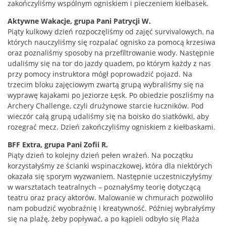
zakończyliśmy wspólnym ogniskiem i pieczeniem kiełbasek.
Aktywne Wakacje, grupa Pani Patrycji W.
Piąty kulkowy dzień rozpoczęliśmy od zajęć survivalowych, na
których nauczyliśmy się rozpalać ognisko za pomocą krzesiwa
oraz poznaliśmy sposoby na przefiltrowanie wody. Następnie
udaliśmy się na tor do jazdy quadem, po którym każdy z nas
przy pomocy instruktora mógł poprowadzić pojazd. Na
trzecim bloku zajęciowym zwartą grupą wybraliśmy się na
wyprawę kajakami po jeziorze Łęsk. Po obiedzie poszliśmy na
Archery Challenge, czyli drużynowe starcie łuczników. Pod
wieczór całą grupą udaliśmy się na boisko do siatkówki, aby
rozegrać mecz. Dzień zakończyliśmy ogniskiem z kiełbaskami.
BFF Extra, grupa Pani Zofii R.
Piąty dzień to kolejny dzień pełen wrażeń. Na początku
korzystałyśmy ze ścianki wspinaczkowej, która dla niektórych
okazała się sporym wyzwaniem. Następnie uczestniczyłyśmy
w warsztatach teatralnych – poznałyśmy teorię dotyczącą
teatru oraz pracy aktorów. Malowanie w chmurach pozwoliło
nam pobudzić wyobraźnię i kreatywność. Później wybrałyśmy
się na plażę, żeby popływać, a po kąpieli odbyło się Plaża