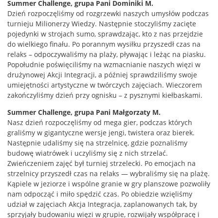
Summer Challenge, grupa Pani Dominiki M.
Dzień rozpoczęliśmy od rozgrzewki naszych umysłów podczas
turnieju Milionerzy Wiedzy. Następnie stoczyliśmy zacięte
pojedynki w strojach sumo, sprawdzając, kto z nas przejdzie
do wielkiego finału. Po porannym wysiłku przyszedł czas na
relaks – odpoczywaliśmy na plaży, pływając i leżąc na piasku.
Popołudnie poświęciliśmy na wzmacnianie naszych więzi w
drużynowej Akcji Integracji, a później sprawdziliśmy swoje
umiejętności artystyczne w twórczych zajęciach. Wieczorem
zakończyliśmy dzień przy ognisku – z pysznymi kiełbaskami.
Summer Challenge, grupa Pani Małgorzaty M.
Nasz dzień rozpoczęliśmy od mega gier, podczas których
graliśmy w gigantyczne wersje jengi, twistera oraz bierek.
Następnie udaliśmy się na strzelnicę, gdzie poznaliśmy
budowę wiatrówek i uczyliśmy się z nich strzelać.
Zwieńczeniem zajęć był turniej strzelecki. Po emocjach na
strzelnicy przyszedł czas na relaks — wybraliśmy się na plażę.
Kąpiele w jeziorze i wspólne granie w gry planszowe pozwoliły
nam odpocząć i miło spędzić czas. Po obiedzie wzięliśmy
udział w zajęciach Akcja Integracja, zaplanowanych tak, by
sprzyjały budowaniu więzi w grupie, rozwijały współpracę i