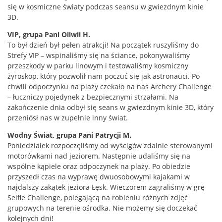
się w kosmiczne światy podczas seansu w gwiezdnym kinie
3D.
VIP, grupa Pani Oliwii H.
To był dzień był pełen atrakcji! Na początek ruszyliśmy do
Strefy VIP – wspinaliśmy się na ściance, pokonywaliśmy
przeszkody w parku linowym i testowaliśmy kosmiczny
żyroskop, który pozwolił nam poczuć się jak astronauci. Po
chwili odpoczynku na plaży czekało na nas Archery Challenge
– łuczniczy pojedynek z bezpiecznymi strzałami. Na
zakończenie dnia odbył się seans w gwiezdnym kinie 3D, który
przeniósł nas w zupełnie inny świat.
Wodny Świat, grupa Pani Patrycji M.
Poniedziałek rozpoczęliśmy od wyścigów zdalnie sterowanymi
motorówkami nad jeziorem. Następnie udaliśmy się na
wspólne kąpiele oraz odpoczynek na plaży. Po obiedzie
przyszedł czas na wyprawę dwuosobowymi kajakami w
najdalszy zakątek jeziora Łęsk. Wieczorem zagraliśmy w grę
Selfie Challenge, polegającą na robieniu różnych zdjęć
grupowych na terenie ośrodka. Nie możemy się doczekać
kolejnych dni!