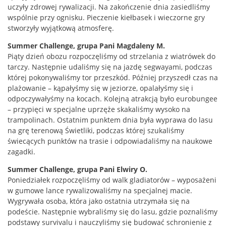
uczyły zdrowej rywalizacji. Na zakończenie dnia zasiedliśmy
wspólnie przy ognisku. Pieczenie kiełbasek i wieczorne gry
stworzyły wyjątkową atmosferę.
Summer Challenge, grupa Pani Magdaleny M.
Piąty dzień obozu rozpoczęliśmy od strzelania z wiatrówek do
tarczy. Następnie udaliśmy się na jazdę segwayami, podczas
której pokonywaliśmy tor przeszkód. Później przyszedł czas na
plażowanie – kąpałyśmy się w jeziorze, opalałyśmy się i
odpoczywałyśmy na kocach. Kolejną atrakcją było eurobungee
– przypięci w specjalne uprzęże skakaliśmy wysoko na
trampolinach. Ostatnim punktem dnia była wyprawa do lasu
na grę terenową Świetliki, podczas której szukaliśmy
świecących punktów na trasie i odpowiadaliśmy na naukowe
zagadki.
Summer Challenge, grupa Pani Elwiry O.
Poniedziałek rozpoczęliśmy od walk gladiatorów – wyposażeni
w gumowe lance rywalizowaliśmy na specjalnej macie.
Wygrywała osoba, która jako ostatnia utrzymała się na
podeście. Następnie wybraliśmy się do lasu, gdzie poznaliśmy
podstawy survivalu i nauczyliśmy się budować schronienie z