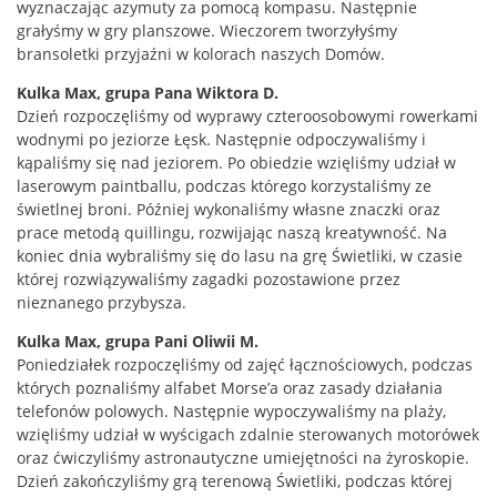
wyznaczając azymuty za pomocą kompasu. Następnie
grałyśmy w gry planszowe. Wieczorem tworzyłyśmy
bransoletki przyjaźni w kolorach naszych Domów.
Kulka Max, grupa Pana Wiktora D.
Dzień rozpoczęliśmy od wyprawy czteroosobowymi rowerkami
wodnymi po jeziorze Łęsk. Następnie odpoczywaliśmy i
kąpaliśmy się nad jeziorem. Po obiedzie wzięliśmy udział w
laserowym paintballu, podczas którego korzystaliśmy ze
świetlnej broni. Później wykonaliśmy własne znaczki oraz
prace metodą quillingu, rozwijając naszą kreatywność. Na
koniec dnia wybraliśmy się do lasu na grę Świetliki, w czasie
której rozwiązywaliśmy zagadki pozostawione przez
nieznanego przybysza.
Kulka Max, grupa Pani Oliwii M.
Poniedziałek rozpoczęliśmy od zajęć łącznościowych, podczas
których poznaliśmy alfabet Morse’a oraz zasady działania
telefonów polowych. Następnie wypoczywaliśmy na plaży,
wzięliśmy udział w wyścigach zdalnie sterowanych motorówek
oraz ćwiczyliśmy astronautyczne umiejętności na żyroskopie.
Dzień zakończyliśmy grą terenową Świetliki, podczas której