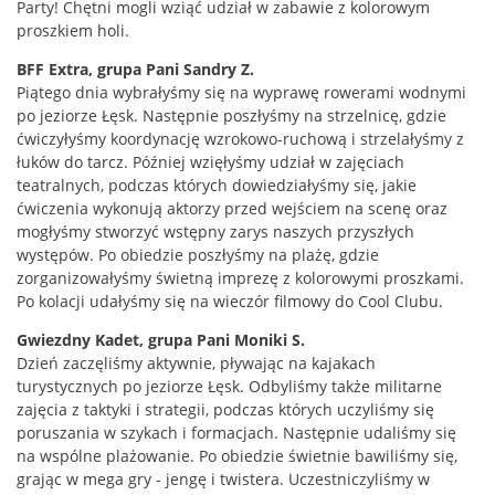
Party! Chętni mogli wziąć udział w zabawie z kolorowym
proszkiem holi.
BFF Extra, grupa Pani Sandry Z.
Piątego dnia wybrałyśmy się na wyprawę rowerami wodnymi
po jeziorze Łęsk. Następnie poszłyśmy na strzelnicę, gdzie
ćwiczyłyśmy koordynację wzrokowo-ruchową i strzelałyśmy z
łuków do tarcz. Później wzięłyśmy udział w zajęciach
teatralnych, podczas których dowiedziałyśmy się, jakie
ćwiczenia wykonują aktorzy przed wejściem na scenę oraz
mogłyśmy stworzyć wstępny zarys naszych przyszłych
występów. Po obiedzie poszłyśmy na plażę, gdzie
zorganizowałyśmy świetną imprezę z kolorowymi proszkami.
Po kolacji udałyśmy się na wieczór filmowy do Cool Clubu.
Gwiezdny Kadet, grupa Pani Moniki S.
Dzień zaczęliśmy aktywnie, pływając na kajakach
turystycznych po jeziorze Łęsk. Odbyliśmy także militarne
zajęcia z taktyki i strategii, podczas których uczyliśmy się
poruszania w szykach i formacjach. Następnie udaliśmy się
na wspólne plażowanie. Po obiedzie świetnie bawiliśmy się,
grając w mega gry - jengę i twistera. Uczestniczyliśmy w