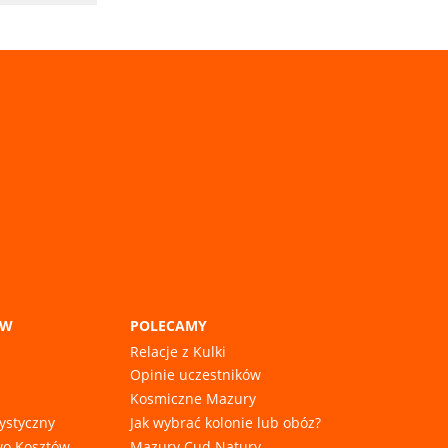
ÓW
POLECAMY
Relacje z Kulki
Opinie uczestników
Kosmiczne Mazury
rystyczny
Jak wybrać kolonie lub obóz?
wo Kosztów
Mazury Cud Natury