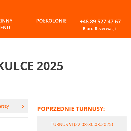
ZINNY
PÓŁKOLONIE
+48 89 527 47 67
KEND
Biuro Rezerwacji
KULCE 2025
arszy
POPRZEDNIE TURNUSY:
TURNUS VI (22.08-30.08.2025)