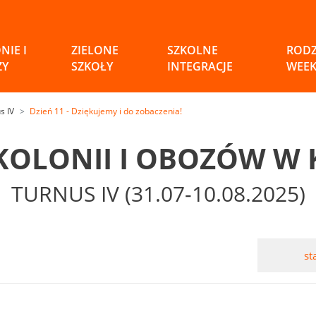
NIE I
ZIELONE
SZKOLNE
ROD
ZY
SZKOŁY
INTEGRACJE
WEE
s IV
Dzień 11 - Dziękujemy i do zobaczenia!
 KOLONII I OBOZÓW W 
TURNUS IV (31.07-10.08.2025)
st