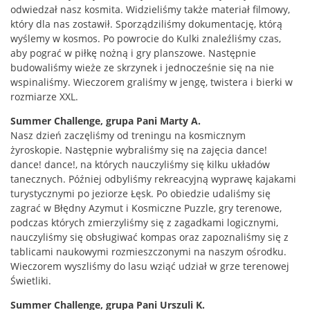
odwiedzał nasz kosmita. Widzieliśmy także materiał filmowy,
który dla nas zostawił. Sporządziliśmy dokumentację, którą
wyślemy w kosmos. Po powrocie do Kulki znaleźliśmy czas,
aby pograć w piłkę nożną i gry planszowe. Następnie
budowaliśmy wieże ze skrzynek i jednocześnie się na nie
wspinaliśmy. Wieczorem graliśmy w jengę, twistera i bierki w
rozmiarze XXL.
Summer Challenge, grupa Pani Marty A.
Nasz dzień zaczęliśmy od treningu na kosmicznym
żyroskopie. Następnie wybraliśmy się na zajęcia dance!
dance! dance!, na których nauczyliśmy się kilku układów
tanecznych. Później odbyliśmy rekreacyjną wyprawę kajakami
turystycznymi po jeziorze Łęsk. Po obiedzie udaliśmy się
zagrać w Błędny Azymut i Kosmiczne Puzzle, gry terenowe,
podczas których zmierzyliśmy się z zagadkami logicznymi,
nauczyliśmy się obsługiwać kompas oraz zapoznaliśmy się z
tablicami naukowymi rozmieszczonymi na naszym ośrodku.
Wieczorem wyszliśmy do lasu wziąć udział w grze terenowej
Świetliki.
Summer Challenge, grupa Pani Urszuli K.