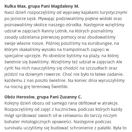
Kulka Max, grupa Pani Magdaleny M.
Nasz dzień rozpoczęliśmy od wyprawy kajakami turystycznymi
po jeziorze Łęsk. Pływając podziwialiśmy piękne widoki oraz
poznawaliśmy okolice naszego ośrodka. Następnie wzięliśmy
udział w zajęciach Ranny Lotnik, na których poznaliśmy
zasady udzielania pierwszej pomocy oraz zbudowaliśmy
swoje własne nosze. Później poszliśmy na eurobungee, na
którym skakaliśmy wysoko na trampolinach zapięci w
specjalne uprzęże. Po obiedzie byliśmy na plaży, na której
świetnie się bawiliśmy. Wzięliśmy też udział w zajęciach Ale
cyrk! Na nich nauczyliśmy się chodzić na szczudłach oraz
jeździć na dziwnym rowerze. Choć nie było to łatwe zadanie,
każdemu z nas poszło świetnie. Na koniec dnia wyruszyliśmy
na nocną grę terenową Świetliki.
Obóz Herosów, grupa Pani Zuzanny C.
Kolejny dzień obozu od samego rana obfitował w atrakcje.
Rozpoczęliśmy od zajęć z łucznictwa, podczas których każdy
mógł spróbować swoich sił w celowaniu do tarczy niczym
bohater mitologicznych opowieści. Następnie podczas
survivalu uczyliśmy się budować schronienie z pałatki. Była to