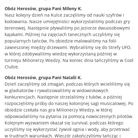
Obóz Herosów, grupa Pani Mileny K.
Nasz kolejny dzień na Kulce zaczęliśmy od nauki szyfrów i
kodowania. Nasze umiejętności wykorzystaliśmy podczas gry
terenowej. Następnie pływaliśmy po jeziorze dwuosobowymi
kajakami. Później na zajęciach tanecznych uczyliśmy się
popularnych tańców. Po obiedzie malowaliśmy na folii
zawieszonej między drzewami. Wybraliśmy się do Strefy UFO,
w której zdobywaliśmy wiedzę wykorzystaną później w
turnieju Milionerzy Wiedzy. Na koniec dnia tańczyliśmy w Cool
Clubie.
Obóz Herosów, grupa Pani Natalii K.
Dzień zaczęliśmy od zmagań, podczas których wcieliliśmy się
w gladiatorów i rywalizowaliśmy w widowiskowych
konkurencjach. Następnie strzelaliśmy z łuków, a później
rozpoczęliśmy próby do naszej kolonijnej sagi musicalowej. Po
obiedzie czekała nas gra Milionerzy Wiedzy, w której
odpowiadaliśmy na pytania za pomocą nowoczesnych pilotów.
Kolejnym wyzwaniem okazał się survival, podczas którego
uczyliśmy się wykorzystać żywioł ognia i wody, aby przetrwać
w trudnych warunkach. Wieczór zakończyliśmy tańcząc i