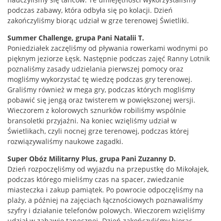
podczas zabawy, która odbyła się po kolacji. Dzień
zakończyliśmy biorąc udział w grze terenowej Świetliki.
Summer Challenge, grupa Pani Natalii T.
Poniedziałek zaczęliśmy od pływania rowerkami wodnymi po
pięknym jeziorze Łęsk. Następnie podczas zajęć Ranny Lotnik
poznaliśmy zasady udzielania pierwszej pomocy oraz
mogliśmy wykorzystać tę wiedzę podczas gry terenowej.
Graliśmy również w mega gry, podczas których mogliśmy
pobawić się jengą oraz twisterem w powiększonej wersji.
Wieczorem z kolorowych sznurków robiliśmy wspólnie
bransoletki przyjaźni. Na koniec wzięliśmy udział w
Świetlikach, czyli nocnej grze terenowej, podczas której
rozwiązywaliśmy naukowe zagadki.
Super Obóz Militarny Plus, grupa Pani Zuzanny D.
Dzień rozpoczęliśmy od wyjazdu na przepustkę do Mikołajek,
podczas którego mieliśmy czas na spacer, zwiedzanie
miasteczka i zakup pamiątek. Po powrocie odpoczęliśmy na
plaży, a później na zajęciach łącznościowych poznawaliśmy
szyfry i działanie telefonów polowych. Wieczorem wzięliśmy
udział w zabawie tanecznej. Dzień zakończyliśmy biorąc