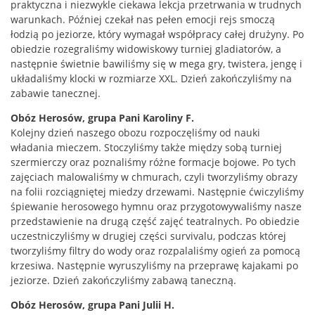
praktyczna i niezwykle ciekawa lekcja przetrwania w trudnych
warunkach. Później czekał nas pełen emocji rejs smoczą
łodzią po jeziorze, który wymagał współpracy całej drużyny. Po
obiedzie rozegraliśmy widowiskowy turniej gladiatorów, a
następnie świetnie bawiliśmy się w mega gry, twistera, jengę i
układaliśmy klocki w rozmiarze XXL. Dzień zakończyliśmy na
zabawie tanecznej.
Obóz Herosów, grupa Pani Karoliny F.
Kolejny dzień naszego obozu rozpoczęliśmy od nauki
władania mieczem. Stoczyliśmy także między sobą turniej
szermierczy oraz poznaliśmy różne formacje bojowe. Po tych
zajęciach malowaliśmy w chmurach, czyli tworzyliśmy obrazy
na folii rozciągniętej miedzy drzewami. Następnie ćwiczyliśmy
śpiewanie herosowego hymnu oraz przygotowywaliśmy nasze
przedstawienie na drugą część zajęć teatralnych. Po obiedzie
uczestniczyliśmy w drugiej części survivalu, podczas której
tworzyliśmy filtry do wody oraz rozpalaliśmy ogień za pomocą
krzesiwa. Następnie wyruszyliśmy na przeprawę kajakami po
jeziorze. Dzień zakończyliśmy zabawą taneczną.
Obóz Herosów, grupa Pani Julii H.