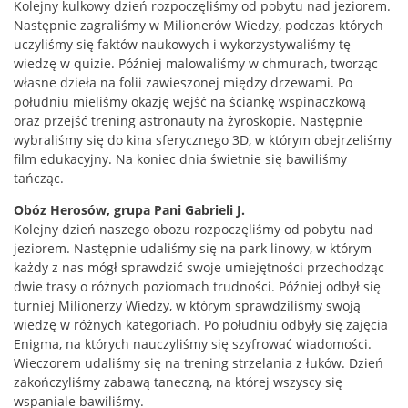
Kolejny kulkowy dzień rozpoczęliśmy od pobytu nad jeziorem.
Następnie zagraliśmy w Milionerów Wiedzy, podczas których
uczyliśmy się faktów naukowych i wykorzystywaliśmy tę
wiedzę w quizie. Później malowaliśmy w chmurach, tworząc
własne dzieła na folii zawieszonej między drzewami. Po
południu mieliśmy okazję wejść na ściankę wspinaczkową
oraz przejść trening astronauty na żyroskopie. Następnie
wybraliśmy się do kina sferycznego 3D, w którym obejrzeliśmy
film edukacyjny. Na koniec dnia świetnie się bawiliśmy
tańcząc.
Obóz Herosów, grupa Pani Gabrieli J.
Kolejny dzień naszego obozu rozpoczęliśmy od pobytu nad
jeziorem. Następnie udaliśmy się na park linowy, w którym
każdy z nas mógł sprawdzić swoje umiejętności przechodząc
dwie trasy o różnych poziomach trudności. Później odbył się
turniej Milionerzy Wiedzy, w którym sprawdziliśmy swoją
wiedzę w różnych kategoriach. Po południu odbyły się zajęcia
Enigma, na których nauczyliśmy się szyfrować wiadomości.
Wieczorem udaliśmy się na trening strzelania z łuków. Dzień
zakończyliśmy zabawą taneczną, na której wszyscy się
wspaniale bawiliśmy.