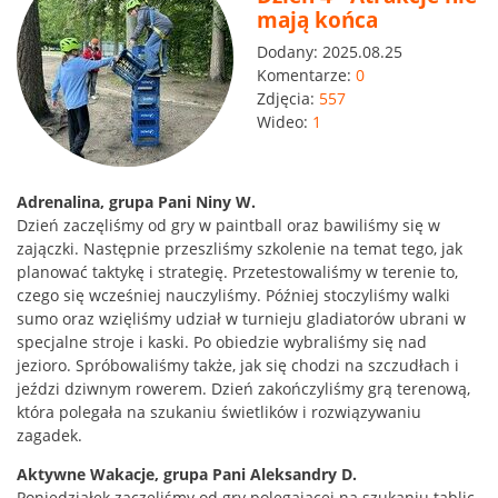
mają końca
Dodany:
2025.08.25
Komentarze:
0
Zdjęcia:
557
Wideo:
1
Adrenalina, grupa Pani Niny W.
Dzień zaczęliśmy od gry w paintball oraz bawiliśmy się w
zajączki. Następnie przeszliśmy szkolenie na temat tego, jak
planować taktykę i strategię. Przetestowaliśmy w terenie to,
czego się wcześniej nauczyliśmy. Później stoczyliśmy walki
sumo oraz wzięliśmy udział w turnieju gladiatorów ubrani w
specjalne stroje i kaski. Po obiedzie wybraliśmy się nad
jezioro. Spróbowaliśmy także, jak się chodzi na szczudłach i
jeździ dziwnym rowerem. Dzień zakończyliśmy grą terenową,
która polegała na szukaniu świetlików i rozwiązywaniu
zagadek.
Aktywne Wakacje, grupa Pani Aleksandry D.
Poniedziałek zaczęliśmy od gry polegającej na szukaniu tablic