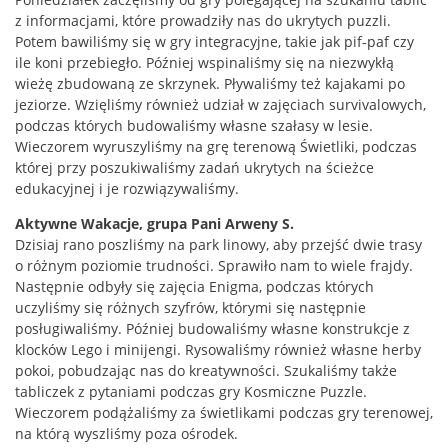
z informacjami, które prowadziły nas do ukrytych puzzli.
Potem bawiliśmy się w gry integracyjne, takie jak pif-paf czy
ile koni przebiegło. Później wspinaliśmy się na niezwykłą
wieżę zbudowaną ze skrzynek. Pływaliśmy też kajakami po
jeziorze. Wzięliśmy również udział w zajęciach survivalowych,
podczas których budowaliśmy własne szałasy w lesie.
Wieczorem wyruszyliśmy na grę terenową Świetliki, podczas
której przy poszukiwaliśmy zadań ukrytych na ścieżce
edukacyjnej i je rozwiązywaliśmy.
Aktywne Wakacje, grupa Pani Arweny S.
Dzisiaj rano poszliśmy na park linowy, aby przejść dwie trasy
o różnym poziomie trudności. Sprawiło nam to wiele frajdy.
Następnie odbyły się zajęcia Enigma, podczas których
uczyliśmy się różnych szyfrów, którymi się następnie
posługiwaliśmy. Później budowaliśmy własne konstrukcje z
klocków Lego i minijengi. Rysowaliśmy również własne herby
pokoi, pobudzając nas do kreatywności. Szukaliśmy także
tabliczek z pytaniami podczas gry Kosmiczne Puzzle.
Wieczorem podążaliśmy za świetlikami podczas gry terenowej,
na którą wyszliśmy poza ośrodek.