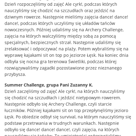
Dzień rozpoczęliśmy od zajęć Ale cyrk!, podczas których
nauczyliśmy się chodzić na szczudłach oraz jeździć na
dziwnym rowerze. Następnie mieliśmy zajęcia dance! dance!
dance!, podczas których uczyliśmy się układów tańców
nowoczesnych. Później udaliśmy się na Archery Challenge,
zajęcia na których walczyliśmy między sobą za pomocą
specjalnych, bezpiecznych strzał. Następnie udaliśmy się
zrelaksować i odpoczywać na plaży. Potem wybraliśmy się na
wyprawę kajakami sit on top po jeziorze Łęsk. Na koniec dnia
odbyła się nocna gra terenowa Świetliki, podczas której
rozwiązywaliśmy zagadki pozostawione przez nieznanego
przybysza.
Summer Challenge, grupa Pani Zuzanny K.
Dzień zaczęliśmy od zajęć Ale cyrk!, na których nauczyliśmy
się chodzić na szczudłach i jeździć nietypowym rowerem.
Następnie odbyło się Archery Challenge, czyli starcie
łuczników. Później kajakami sit on top przepłynęliśmy jezioro
Łęsk. Po obiedzie odbył się survival, na którym nauczyliśmy się
podstaw przetrwania w trudnych warunkach. Następnie
odbyło się dance! dance! dance!, czyli zajęcia, na których
nauczyliśmy się tańców. Te umiejętności wykorzystaliśmy