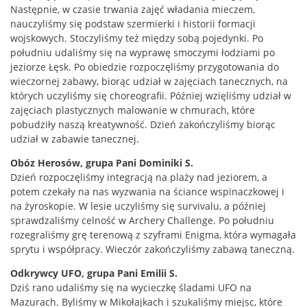
Następnie, w czasie trwania zajęć władania mieczem,
nauczyliśmy się podstaw szermierki i historii formacji
wojskowych. Stoczyliśmy też między sobą pojedynki. Po
południu udaliśmy się na wyprawę smoczymi łodziami po
jeziorze Łęsk. Po obiedzie rozpoczęliśmy przygotowania do
wieczornej zabawy, biorąc udział w zajęciach tanecznych, na
których uczyliśmy się choreografii. Później wzięliśmy udział w
zajęciach plastycznych malowanie w chmurach, które
pobudziły naszą kreatywność. Dzień zakończyliśmy biorąc
udział w zabawie tanecznej.
Obóz Herosów, grupa Pani Dominiki S.
Dzień rozpoczęliśmy integracją na plaży nad jeziorem, a
potem czekały na nas wyzwania na ściance wspinaczkowej i
na żyroskopie. W lesie uczyliśmy się survivalu, a później
sprawdzaliśmy celność w Archery Challenge. Po południu
rozegraliśmy grę terenową z szyframi Enigma, która wymagała
sprytu i współpracy. Wieczór zakończyliśmy zabawą taneczną.
Odkrywcy UFO, grupa Pani Emilii S.
Dziś rano udaliśmy się na wycieczkę śladami UFO na
Mazurach. Byliśmy w Mikołajkach i szukaliśmy miejsc, które