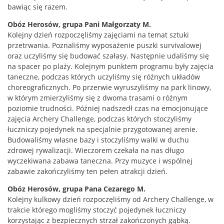
bawiąc się razem.
Obóz Herosów, grupa Pani Małgorzaty M.
Kolejny dzień rozpoczęliśmy zajęciami na temat sztuki
przetrwania. Poznaliśmy wyposażenie puszki survivalowej
oraz uczyliśmy się budować szałasy. Następnie udaliśmy się
na spacer po plaży. Kolejnym punktem programu były zajęcia
taneczne, podczas których uczyliśmy się różnych układów
choreograficznych. Po przerwie wyruszyliśmy na park linowy,
w którym zmierzyliśmy się z dwoma trasami o różnym
poziomie trudności. Później nadszedł czas na emocjonujące
zajęcia Archery Challenge, podczas których stoczyliśmy
łuczniczy pojedynek na specjalnie przygotowanej arenie.
Budowaliśmy własne bazy i stoczyliśmy walki w duchu
zdrowej rywalizacji. Wieczorem czekała na nas długo
wyczekiwana zabawa taneczna. Przy muzyce i wspólnej
zabawie zakończyliśmy ten pełen atrakcji dzień.
Obóz Herosów, grupa Pana Cezarego M.
Kolejny kulkowy dzień rozpoczęliśmy od Archery Challenge, w
trakcie którego mogliśmy stoczyć pojedynek łuczniczy
korzystając z bezpiecznych strzał zakończonych gąbką.