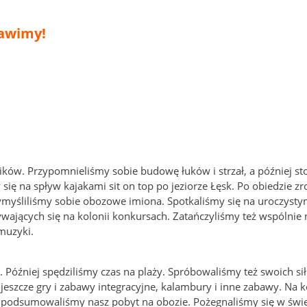
bawimy!
ików. Przypomnieliśmy sobie budowę łuków i strzał, a później st
się na spływ kajakami sit on top po jeziorze Łęsk. Po obiedzie zr
myśliliśmy sobie obozowe imiona. Spotkaliśmy się na uroczysty
ających się na kolonii konkursach. Zatańczyliśmy też wspólnie 
muzyki.
 Później spędziliśmy czas na plaży. Spróbowaliśmy też swoich si
 jeszcze gry i zabawy integracyjne, kalambury i inne zabawy. Na k
 podsumowaliśmy nasz pobyt na obozie. Pożegnaliśmy się w świ