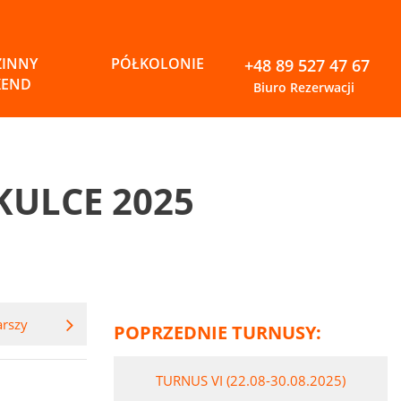
ZINNY
PÓŁKOLONIE
+48 89 527 47 67
KEND
Biuro Rezerwacji
KULCE 2025
arszy
POPRZEDNIE TURNUSY:
TURNUS VI (22.08-30.08.2025)