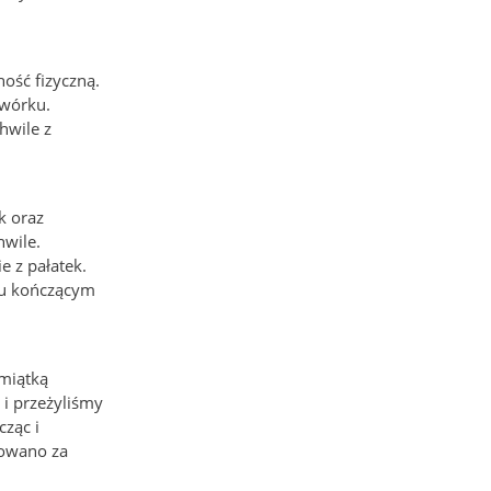
ość fizyczną.
dwórku.
hwile z
k oraz
hwile.
e z pałatek.
lu kończącym
amiątką
 i przeżyliśmy
ząc i
kowano za