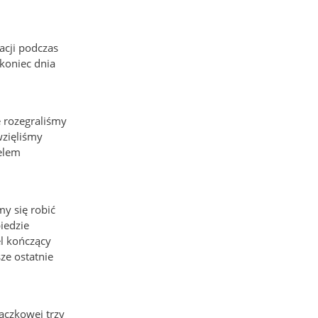
acji podczas
 koniec dnia
 rozegraliśmy
wzięliśmy
pelem
my się robić
iedzie
el kończący
ze ostatnie
aczkowej trzy