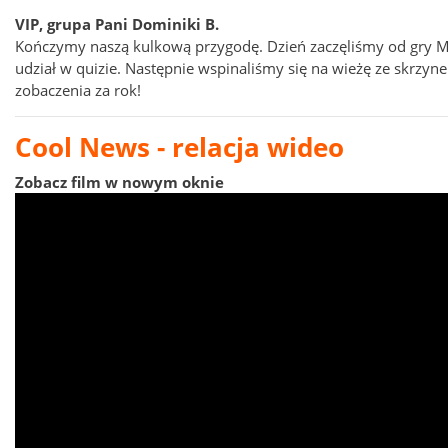
VIP, grupa Pani Dominiki B.
Kończymy naszą kulkową przygodę. Dzień zaczęliśmy od gry Mi
udział w quizie. Następnie wspinaliśmy się na wieżę ze skrzyn
zobaczenia za rok!
Cool News - relacja wideo
Zobacz film w nowym oknie