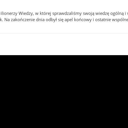
lionerzy Wiedzy, w której sprawdzaliśmy swoją wiedzę ogólną i 
ek. Na zakończenie dnia odbył się apel końcowy i ostatnie wspól