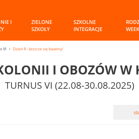
NIE I
ZIELONE
SZKOLNE
ROD
ZY
SZKOŁY
INTEGRACJE
WEE
s VI
Dzień 8 - Jeszcze się bawimy!
 KOLONII I OBOZÓW W 
TURNUS VI (22.08-30.08.2025)
st