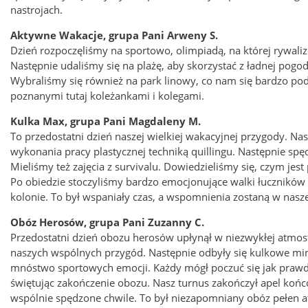
nastrojach.
Aktywne Wakacje, grupa Pani Arweny S.
Dzień rozpoczęliśmy na sportowo, olimpiadą, na której rywal
Następnie udaliśmy się na plażę, aby skorzystać z ładnej pogo
Wybraliśmy się również na park linowy, co nam się bardzo pod
poznanymi tutaj koleżankami i kolegami.
Kulka Max, grupa Pani Magdaleny M.
To przedostatni dzień naszej wielkiej wakacyjnej przygody. Na
wykonania pracy plastycznej techniką quillingu. Następnie sp
Mieliśmy też zajęcia z survivalu. Dowiedzieliśmy się, czym je
Po obiedzie stoczyliśmy bardzo emocjonujące walki łuczników
kolonie. To był wspaniały czas, a wspomnienia zostaną w nasze
Obóz Herosów, grupa Pani Zuzanny C.
Przedostatni dzień obozu herosów upłynął w niezwykłej atmosfe
naszych wspólnych przygód. Następnie odbyły się kulkowe mini 
mnóstwo sportowych emocji. Każdy mógł poczuć się jak prawdz
świętując zakończenie obozu. Nasz turnus zakończył apel ko
wspólnie spędzone chwile. To był niezapomniany obóz pełen atr