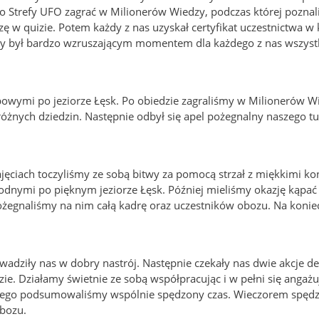
do Strefy UFO zagrać w Milionerów Wiedzy, podczas której poznal
 w quizie. Potem każdy z nas uzyskał certyfikat uczestnictwa w k
óry był bardzo wzruszającym momentem dla każdego z nas wszystk
owymi po jeziorze Łęsk. Po obiedzie zagraliśmy w Milionerów W
różnych dziedzin. Następnie odbył się apel pożegnalny naszego t
zajęciach toczyliśmy ze sobą bitwy za pomocą strzał z miękkimi k
dnymi po pięknym jeziorze Łęsk. Później mieliśmy okazję kąpać s
ożegnaliśmy na nim całą kadrę oraz uczestników obozu. Na konie
wadziły nas w dobry nastrój. Następnie czekały nas dwie akcje d
ie. Działamy świetnie ze sobą współpracując i w pełni się angażu
tórego podsumowaliśmy wspólnie spędzony czas. Wieczorem spędz
obozu.