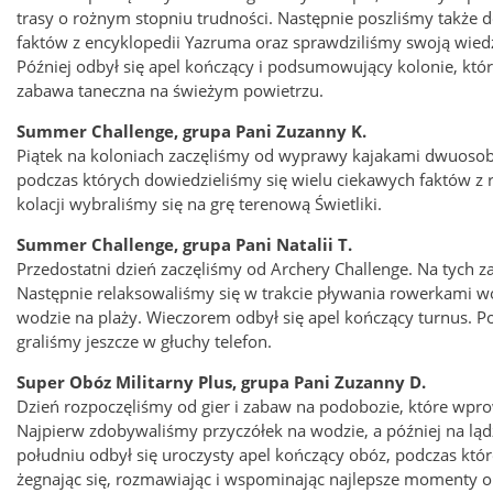
trasy o rożnym stopniu trudności. Następnie poszliśmy także 
faktów z encyklopedii Yazruma oraz sprawdziliśmy swoją wiedzę
Później odbył się apel kończący i podsumowujący kolonie, kt
zabawa taneczna na świeżym powietrzu.
Summer Challenge, grupa Pani Zuzanny K.
Piątek na koloniach zaczęliśmy od wyprawy kajakami dwuosob
podczas których dowiedzieliśmy się wielu ciekawych faktów z 
kolacji wybraliśmy się na grę terenową Świetliki.
Summer Challenge, grupa Pani Natalii T.
Przedostatni dzień zaczęliśmy od Archery Challenge. Na tych 
Następnie relaksowaliśmy się w trakcie pływania rowerkami wo
wodzie na plaży. Wieczorem odbył się apel kończący turnus. P
graliśmy jeszcze w głuchy telefon.
Super Obóz Militarny Plus, grupa Pani Zuzanny D.
Dzień rozpoczęliśmy od gier i zabaw na podobozie, które wpro
Najpierw zdobywaliśmy przyczółek na wodzie, a później na lądz
południu odbył się uroczysty apel kończący obóz, podczas k
żegnając się, rozmawiając i wspominając najlepsze momenty 