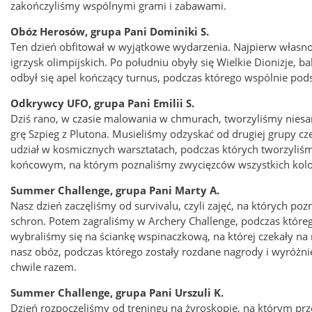
zakończyliśmy wspólnymi grami i zabawami.
Obóz Herosów, grupa Pani Dominiki S.
Ten dzień obfitował w wyjątkowe wydarzenia. Najpierw własnoręc
igrzysk olimpijskich. Po południu obyły się Wielkie Dionizje, 
odbył się apel kończący turnus, podczas którego wspólnie p
Odkrywcy UFO, grupa Pani Emilii S.
Dziś rano, w czasie malowania w chmurach, tworzyliśmy niesa
grę Szpieg z Plutona. Musieliśmy odzyskać od drugiej grupy c
udział w kosmicznych warsztatach, podczas których tworzyliśm
końcowym, na którym poznaliśmy zwycięzców wszystkich kol
Summer Challenge, grupa Pani Marty A.
Nasz dzień zaczęliśmy od survivalu, czyli zajęć, na których p
schron. Potem zagraliśmy w Archery Challenge, podczas któreg
wybraliśmy się na ściankę wspinaczkową, na której czekały na 
nasz obóz, podczas którego zostały rozdane nagrody i wyróżni
chwile razem.
Summer Challenge, grupa Pani Urszuli K.
Dzień rozpoczęliśmy od treningu na żyroskopie, na którym prz