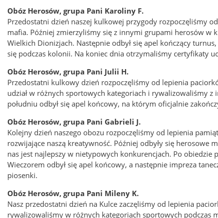
Obóz Herosów, grupa Pani Karoliny F.
Przedostatni dzień naszej kulkowej przygody rozpoczęliśmy o
mafia. Później zmierzyliśmy się z innymi grupami herosów w k
Wielkich Dionizjach. Następnie odbył się apel kończący turn
się podczas kolonii. Na koniec dnia otrzymaliśmy certyfikaty 
Obóz Herosów, grupa Pani Julii H.
Przedostatni kulkowy dzień rozpoczęliśmy od lepienia paciorków
udział w różnych sportowych kategoriach i rywalizowaliśmy z 
południu odbył się apel końcowy, na którym oficjalnie zakończ
Obóz Herosów, grupa Pani Gabrieli J.
Kolejny dzień naszego obozu rozpoczęliśmy od lepienia pamią
rozwijające naszą kreatywność. Później odbyły się herosowe m
nas jest najlepszy w nietypowych konkurencjach. Po obiedzie p
Wieczorem odbył się apel końcowy, a następnie impreza tanec
piosenki.
Obóz Herosów, grupa Pani Mileny K.
Nasz przedostatni dzień na Kulce zaczęliśmy od lepienia pacior
rywalizowaliśmy w różnych kategoriach sportowych podczas mini