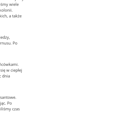
iśmy wiele
olonii.
ich, a także
iedzy,
urnusu. Po
ońcówkami.
ię w ciepłej
c dnia
esantowe.
jąc. Po
iliśmy czas