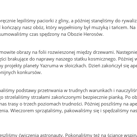
znie lepiliśmy paciorki z gliny, a później stanęliśmy do rywaliz
bal kończący nasz obóz, który wypełniony był muzyką i tańcem. Na
odsumowaliśmy czas spędzony na Obozie Herosów.
mowite obrazy na folii rozwieszonej między drzewami. Następnie
zęści brakujące do naprawy naszego statku kosmicznego. Później 
y projekty planety Yazruma w słoiczkach. Dzień zakończył się a
onijnych konkursów.
oznaliśmy podstawy przetrwania w trudnych warunkach i nauczyliś
o strzelaliśmy strzałami zakończonymi bezpiecznie pianką. Po ob
nas trasy o trzech poziomach trudności. Później poszliśmy na ap
enia. Wieczorem sprzątaliśmy, pakowaliśmy się i spędzaliśmy nas
eszliśmy ćwiczenia astronauty. Pokonaliśmy też na ściance wspin