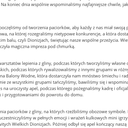
a koniec dnia wspólnie wspominaliśmy najfajniejsze chwile, jak
poczęliśmy od tworzenia paciorków, aby każdy z nas miał swoją 
wa, na której rozegraliśmy nietypowe konkurencje, a która dost
im balu, czyli Dionizjach, świętując nasze wspólne przeżycia. W
ieńczyła magiczna impreza pod chmurką.
 warsztatów lepienia z gliny, podczas których tworzyliśmy własn
ijskich, podczas których rywalizowaliśmy z innymi grupami w różn
a na Balony Wodne, która dostarczyła nam mnóstwo śmiechu i rad
ólnie ze wszystkimi grupami tańczyliśmy, bawiliśmy się i wspomin
 na uroczysty apel, podczas którego pożegnaliśmy kadrę i oficjal
k i przygotowaniami do powrotu do domu.
nia paciorków z gliny, na których rzeźbiliśmy obozowe symbole.
 uczestniczyliśmy w pełnych emocji i wrażeń kulkowych mini igrz
itych Wielkich Dionizjach. Później odbył się apel kończący naszą 