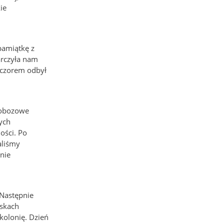
ie
pamiątkę z
arczyła nam
ieczorem odbył
e obozowe
ych
ości. Po
aliśmy
nie
 Następnie
yskach
kolonię. Dzień