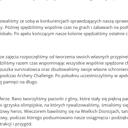
izowaliśmy ze sobą w konkurencjach sprawdzających naszą sprawn
dy. Później spędziliśmy wspólnie czas na grach i zabawach na po
obało. Po apelu kończącym nasze kolonie spędzaliśmy ostatnie c
sze zajęcia rozpoczęliśmy od tworzenia swoich własnych przypine
ędziliśmy razem czas wspominając wszystkie wspólnie spędzone c
st puszka survivalowca oraz zbudowaliśmy swoje własne schronieni
 podczas Archery Challenge. Po południu uczestniczyliśmy w ape
j pamięci na długo.
rze. Rano tworzyliśmy paciorki z gliny, które stały się piękną p
igrzyska olimpijskie, na których rywalizowaliśmy, śmialiśmy się
iwy heros. Wieczorem bawiliśmy się na Wielkich Dionizjach, tańc
ńcowy, podczas którego podsumowano nasze osiągnięcia i podzię
akcji i przygód.