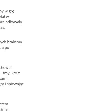
my w grę
ział w
tóre odbywały
zas.
rych braliśmy
, a po
chowe i
liśmy, kto z
kami.
ry i śpiewając
Potem
źniej,