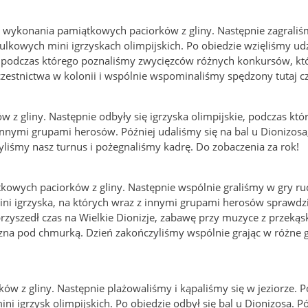
d wykonania pamiątkowych paciorków z gliny. Następnie zagraliś
ulkowych mini igrzyskach olimpijskich. Po obiedzie wzięliśmy ud
us, podczas którego poznaliśmy zwycięzców różnych konkursów, k
uczestnictwa w kolonii i wspólnie wspominaliśmy spędzony tutaj c
 z gliny. Następnie odbyły się igrzyska olimpijskie, podczas któ
innymi grupami herosów. Później udaliśmy się na bal u Dionizosa
yliśmy nasz turnus i pożegnaliśmy kadrę. Do zobaczenia za rok!
tkowych paciorków z gliny. Następnie wspólnie graliśmy w gry ru
ini igrzyska, na których wraz z innymi grupami herosów sprawdzi
rzyszedł czas na Wielkie Dionizje, zabawę przy muzyce z przekąs
zna pod chmurką. Dzień zakończyliśmy wspólnie grając w różne g
ków z gliny. Następnie plażowaliśmy i kąpaliśmy się w jeziorze. 
 igrzysk olimpijskich. Po obiedzie odbył się bal u Dionizosa. Pó