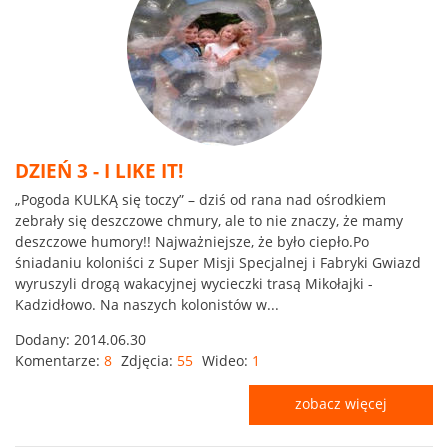
DZIEŃ 3 - I LIKE IT!
„Pogoda KULKĄ się toczy” – dziś od rana nad ośrodkiem
zebrały się deszczowe chmury, ale to nie znaczy, że mamy
deszczowe humory!! Najważniejsze, że było ciepło.Po
śniadaniu koloniści z Super Misji Specjalnej i Fabryki Gwiazd
wyruszyli drogą wakacyjnej wycieczki trasą Mikołajki -
Kadzidłowo. Na naszych kolonistów w...
Dodany:
2014.06.30
Komentarze:
8
Zdjęcia:
55
Wideo:
1
zobacz więcej