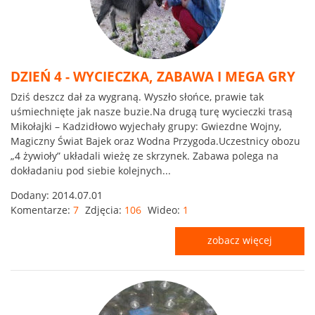
DZIEŃ 4 - WYCIECZKA, ZABAWA I MEGA GRY
Dziś deszcz dał za wygraną. Wyszło słońce, prawie tak
uśmiechnięte jak nasze buzie.Na drugą turę wycieczki trasą
Mikołajki – Kadzidłowo wyjechały grupy: Gwiezdne Wojny,
Magiczny Świat Bajek oraz Wodna Przygoda.Uczestnicy obozu
„4 żywioły” układali wieżę ze skrzynek. Zabawa polega na
dokładaniu pod siebie kolejnych...
Dodany:
2014.07.01
Komentarze:
7
Zdjęcia:
106
Wideo:
1
zobacz więcej