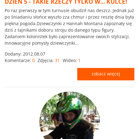
DZIEŃ 5 - TAKIE RZECZY TYLKO W... KULCE!
Po raz pierwszy w tym turnusie obudził nas deszcz. Jednak już
po śniadaniu słońce wyszło zza chmur i przez resztę dnia była
piękna pogoda.Dziewczynki z Hannah Montana zapoznały się
dziś z tajnikami doboru stroju do danego typu figury.
Zadaniem kolonistek było zaprezentowanie swoich stylizacji.
Innowacyjne pomysły dziewczynki...
Dodany:
2012.08.07
Komentarze:
0
Zdjęcia:
31
Wideo:
1
zobacz więcej